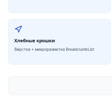
Хлебные крошки
Вёрстка + микроразметка BreadcrumbList