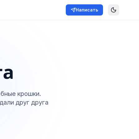
Написать
га
ебные крошки.
дали друг друга