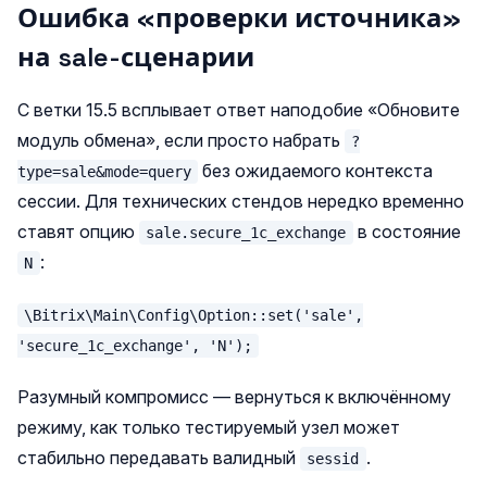
Ошибка «проверки источника»
на sale-сценарии
С ветки 15.5 всплывает ответ наподобие «Обновите
модуль обмена», если просто набрать
?
без ожидаемого контекста
type=sale&mode=query
сессии. Для технических стендов нередко временно
ставят опцию
в состояние
sale.secure_1c_exchange
:
N
\Bitrix\Main\Config\Option::set('sale',
'secure_1c_exchange', 'N');
Разумный компромисс — вернуться к включённому
режиму, как только тестируемый узел может
стабильно передавать валидный
.
sessid