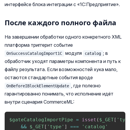
интерфейсе блока интеграции с «1С:Предприятие».
После каждого полного файла
На завершении обработки одного конкретного XML
платформа триггерит событие
модуля
; в
OnSuccessCatalogImport1C
catalog
обработчик уходят параметры компонента и путь к
файлу результата. Если возможностей хука мало,
остаются стандартные события вроде
, где полезно
OnBeforeIBlockElementUpdate
гарантированно понимать, что исполнение идёт
внутри сценария CommerceML:
$gateCatalogImportPipe
=
isset
(
$_GET
[
'typ
&&
$_GET
[
'type'
]
===
'catalog'