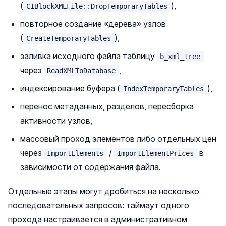
(
),
CIBlockXMLFile::DropTemporaryTables
повторное создание «дерева» узлов
(
),
CreateTemporaryTables
заливка исходного файла таблицу
b_xml_tree
через
,
ReadXMLToDatabase
индексирование буфера (
),
IndexTemporaryTables
перенос метаданных, разделов, пересборка
активности узлов,
массовый проход элементов либо отдельных цен
через
/
в
ImportElements
ImportElementPrices
зависимости от содержания файла.
Отдельные этапы могут дробиться на несколько
последовательных запросов: таймаут одного
прохода настраивается в административном