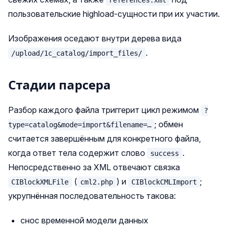
references.xml
пользовательские highload-сущности при их участии.
Изображения оседают внутри дерева вида
.
/upload/1c_catalog/import_files/
Стадии парсера
Разбор каждого файла триггерит цикл режимом
?
; обмен
type=catalog&mode=import&filename=…
считается завершённым для конкретного файла,
когда ответ тела содержит слово
.
success
Непосредственно за XML отвечают связка
(
) и
;
CIBlockXMLFile
cml2.php
CIBlockCMLImport
укрупнённая последовательность такова:
снос временной модели данных