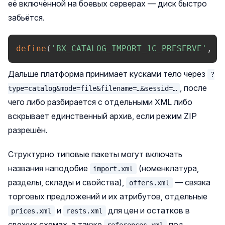
её включённой на боевых серверах — диск быстро
забьётся.
define
(
'BX_CATALOG_IMPORT_1C_PRESERVE'
,
t
Дальше платформа принимает кусками тело через
?
, после
type=catalog&mode=file&filename=…&sessid=…
чего либо разбирается с отдельными XML либо
вскрывает единственный архив, если режим ZIP
разрешён.
Структурно типовые пакеты могут включать
названия наподобие
(номенклатура,
import.xml
разделы, склады и свойства),
— связка
offers.xml
торговых предложений и их атрибутов, отдельные
и
для цен и остатков в
prices.xml
rests.xml
свежих схемах, а также
под