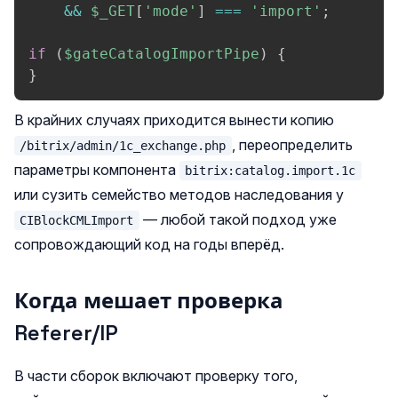
&&
$_GET
[
'mode'
]
===
'import'
;
if
(
$gateCatalogImportPipe
)
{
}
В крайних случаях приходится вынести копию
, переопределить
/bitrix/admin/1c_exchange.php
параметры компонента
bitrix:catalog.import.1c
или сузить семейство методов наследования у
— любой такой подход уже
CIBlockCMLImport
сопровождающий код на годы вперёд.
Когда мешает проверка
Referer/IP
В части сборок включают проверку того,