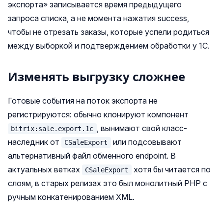
экспорта» записывается время предыдущего
запроса списка, а не момента нажатия success,
чтобы не отрезать заказы, которые успели родиться
между выборкой и подтверждением обработки у 1С.
Изменять выгрузку сложнее
Готовые события на поток экспорта не
регистрируются: обычно клонируют компонент
, вынимают свой класс-
bitrix:sale.export.1c
наследник от
или подсовывают
CSaleExport
альтернативный файл обменного endpoint. В
актуальных ветках
хотя бы читается по
CSaleExport
слоям, в старых релизах это был монолитный PHP с
ручным конкатенированием XML.