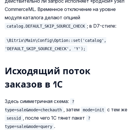
действительно ли запрос исполняет «родной» узел
CommerceML. Временное отключение на уровне
модуля каталога делают опцией
; в D7-стиле:
catalog.DEFAULT_SKIP_SOURCE_CHECK
\Bitrix\Main\Config\Option::set('catalog',
'DEFAULT_SKIP_SOURCE_CHECK', 'Y');
Исходящий поток
заказов в 1С
Здесь симметричная схема:
?
, затем
с тем же
type=sale&mode=checkauth
mode=init
, после чего 1С тянет пакет
sessid
?
.
type=sale&mode=query