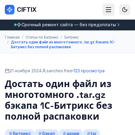
CIFTIX
Срочный ремонт сайта — без предоплаты
Главная
/
Статьи по Битрикс
/
Битрикс
/
Достать один файл из многотомного .tar.gz бэкапа 1С-
Битрикс без полной распаковки
21 ноября 2024
sanches.free
123 просмотра
Достать один файл из
многотомного .tar.gz
бэкапа 1С-Битрикс без
полной распаковки
битрикс
бэкап
архив
tar