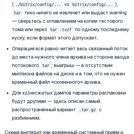
(
vs
),
./bitrix/config/...
bitrix/config/...
тихо ничего не извлечёт или выдаст warning
tar
— сверьтесь с оглавлением на копии тестового
тома или через
по одному последнему
tar -tvzf
куску, если формат этого допускает.
Операция всё равно читает весь связанный поток
до места нужного члена архива на стороне ввода
потокового
; выигрыш — в отсутствии
tar
миллиона файлов на диске и в том, что не нужен
временный файл «склеенного» архива.
Для xz/несжатых дампов параметры распаковки
будут другими — здесь описан самый
распространённый вариант
с
.tar.gz
разбиением.
Схема выглядит как временный системный приём и