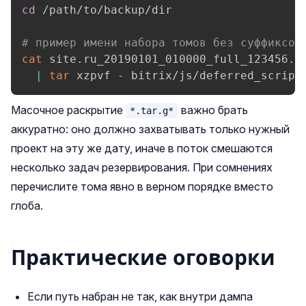
cd
 /path/to/backup/dir

# пример имени набора томов без суффиксов
cat
 site.ru_20190101_010000_full_123456.t
|
tar
 xzpvf - bitrix/js/deferred_script
Масочное раскрытие
важно брать
*.tar.g*
аккуратно: оно должно захватывать только нужный
проект на эту же дату, иначе в поток смешаются
несколько задач резервирования. При сомнениях
перечислите тома явно в верном порядке вместо
глоба.
Практические оговорки
Если путь набран не так, как внутри дампа