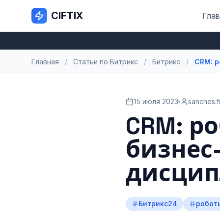
CIFTIX
Глав
Главная
/
Статьи по Битрикс
/
Битрикс
/
CRM: р
15 июля 2023
sanches.f
CRM: ро
бизнес
дисцип
Битрикс24
робот