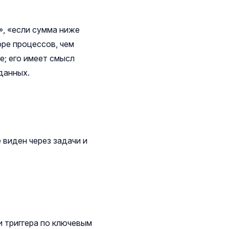
, «если сумма ниже
оре процессов, чем
е; его имеет смысл
данных.
 виден через задачи и
 триггера по ключевым