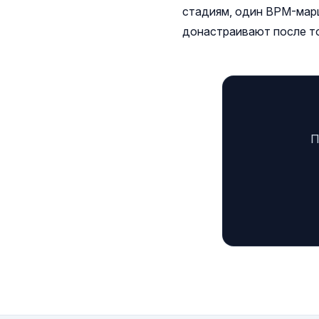
стадиям, один BPM-марш
донастраивают после то
П