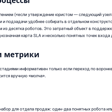
роцессы
влением («если утверждение юристом — следующий узел»
ли и подзадачи удобнее собирать в отдельном конструкт
 из десятка роботов. Это затратный объект в поддержк
днозначная карта SLA и несколько понятных точек входа 
 и метрики
стадиями информативен только если переход по воронке
сится вручную «молча».
абор для отдела продаж: один-два понятных робота или