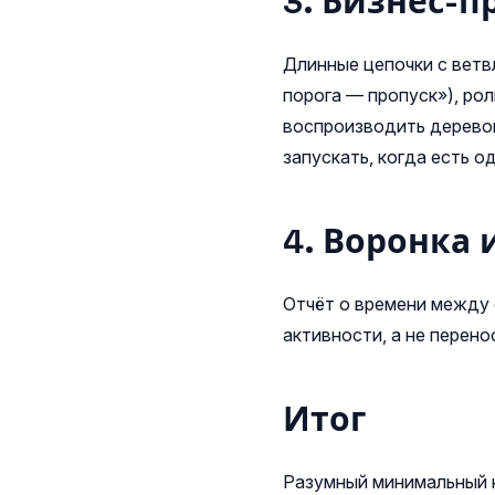
3. Бизнес-п
Длинные цепочки с вет
порога — пропуск»), ро
воспроизводить деревом
запускать, когда есть о
4. Воронка
Отчёт о времени между 
активности, а не перено
Итог
Разумный минимальный н