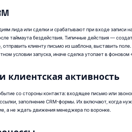
RM
диям лида или сделки и срабатывают при входе записи на
осле таймаута бездействия. Типичные действия — создат
, отправить клиенту письмо из шаблона, выставить поле
ятном условии запуска, иначе сделка утопает в фоновом 
 и клиентская активность
обытие со стороны контакта: входящее письмо или звонок
ассылки, заполнение CRM-формы. Их включают, когда ну
ие, а не ждать движения менеджера по воронке.