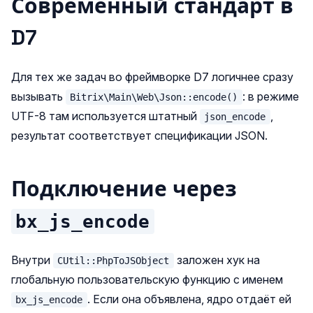
Современный стандарт в
D7
Для тех же задач во фреймворке D7 логичнее сразу
вызывать
: в режиме
Bitrix\Main\Web\Json::encode()
UTF-8 там используется штатный
,
json_encode
результат соответствует спецификации JSON.
Подключение через
bx_js_encode
Внутри
заложен хук на
CUtil::PhpToJSObject
глобальную пользовательскую функцию с именем
. Если она объявлена, ядро отдаёт ей
bx_js_encode