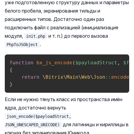
уже подготовленную структуру данных и параметры
белого пробела, экранирования тильды и
расширенных типов. Достаточно один раз
подключить файл с реализацией (инициализация
модуля,
и т. п.) до первого вызова
init.php
.
PhpToJSObject
function
bx_js_encode
(
$payloadStruct
,
$fl
{
return
\
Bitrix
\
Main
\
Web
\
Json
::
encode
(
}
Если не нужно тянуть класс из пространства имён
ядра, достаточно вернуть
json_encode($payloadStruct,
для латиницы и кириллицы в
JSON_UNESCAPED_UNICODE)
ключах без экранирования Юникода.