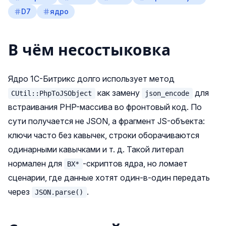
D7
ядро
В чём несостыковка
Ядро 1С-Битрикс долго использует метод
как замену
для
CUtil::PhpToJSObject
json_encode
встраивания PHP-массива во фронтовый код. По
сути получается не JSON, а фрагмент JS-объекта:
ключи часто без кавычек, строки оборачиваются
одинарными кавычками и т. д. Такой литерал
нормален для
-скриптов ядра, но ломает
BX*
сценарии, где данные хотят один-в-один передать
через
.
JSON.parse()