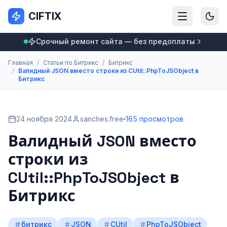
CIFTIX
Срочный ремонт сайта — без предоплаты
Главная
/
Статьи по Битрикс
/
Битрикс
/
Валидный JSON вместо строки из CUtil::PhpToJSObject в
Битрикс
24 ноября 2024
sanches.free
165 просмотров
Валидный JSON вместо
строки из
CUtil::PhpToJSObject в
Битрикс
битрикс
JSON
CUtil
PhpToJSObject