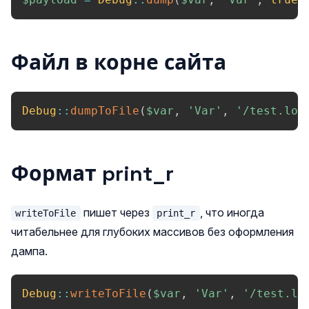
Файл в корне сайта
Debug
::
dumpToFile
(
$var
,
'Var'
,
'/test.log
Формат print_r
пишет через
, что иногда
writeToFile
print_r
читабельнее для глубоких массивов без оформления
дампа.
Debug
::
writeToFile
(
$var
,
'Var'
,
'/test.lo