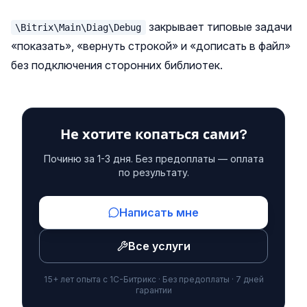
закрывает типовые задачи
\Bitrix\Main\Diag\Debug
«показать», «вернуть строкой» и «дописать в файл»
без подключения сторонних библиотек.
Не хотите копаться сами?
Починю за 1-3 дня. Без предоплаты — оплата
по результату.
Написать мне
Все услуги
15+ лет опыта с 1С-Битрикс · Без предоплаты · 7 дней
гарантии