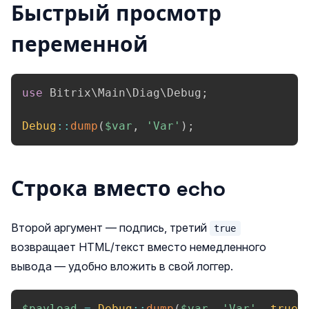
Быстрый просмотр
переменной
use
Bitrix
\
Main
\
Diag
\
Debug
;
Debug
::
dump
(
$var
,
'Var'
)
;
Строка вместо echo
Второй аргумент — подпись, третий
true
возвращает HTML/текст вместо немедленного
вывода — удобно вложить в свой логгер.
$payload
=
Debug
::
dump
(
$var
,
'Var'
,
true
)