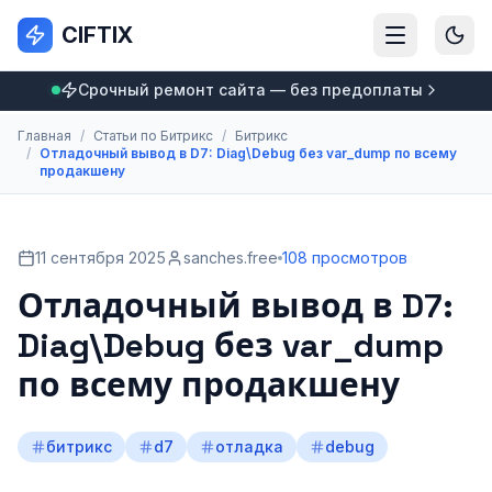
CIFTIX
Срочный ремонт сайта — без предоплаты
Главная
/
Статьи по Битрикс
/
Битрикс
/
Отладочный вывод в D7: Diag\Debug без var_dump по всему
продакшену
11 сентября 2025
sanches.free
108 просмотров
Отладочный вывод в D7:
Diag\Debug без var_dump
по всему продакшену
битрикс
d7
отладка
debug