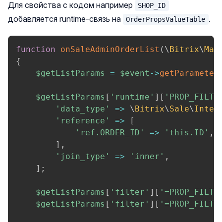
Для свойства с кодом например
SHOP_ID
добавляется runtime-связь на
.
OrderPropsValueTable
function
onSaleAdminOrderList
(
\
Bitrix
\
Mai
{
$getListParams
=
$event
->
getParameter
$getListParams
[
'runtime'
]
[
'PROP_FILTE
'data_type'
=>
\
Bitrix
\
Sale
\
Inter
'reference'
=>
[
'ref.ORDER_ID'
=>
'this.ID'
,
]
,
'join_type'
=>
'inner'
,
]
;
$getListParams
[
'filter'
]
[
'=PROP_FILTE
$getListParams
[
'filter'
]
[
'=PROP_FILTE