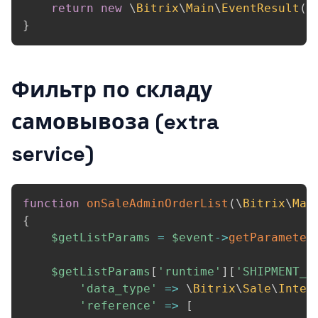
return
new
\
Bitrix
\
Main
\
EventResult
(
\
}
Фильтр по складу
самовывоза (extra
service)
function
onSaleAdminOrderList
(
\
Bitrix
\
Mai
{
$getListParams
=
$event
->
getParameter
$getListParams
[
'runtime'
]
[
'SHIPMENT_E
'data_type'
=>
\
Bitrix
\
Sale
\
Inter
'reference'
=>
[