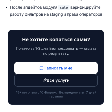
После апдейтов модуля
верифицируйте
sale
работу фильтров на staging и права операторов.
Не хотите копаться сами?
Починю за 1-3 дня. Без предоплаты — оплата
по результату.
Написать мне
Все услуги
15+ лет опыта с 1С-Битрикс · Без предоплаты · 7 дней
гарантии