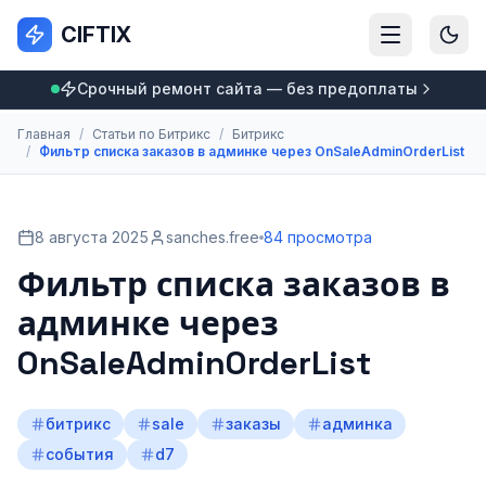
CIFTIX
Срочный ремонт сайта — без предоплаты
Главная
/
Статьи по Битрикс
/
Битрикс
/
Фильтр списка заказов в админке через OnSaleAdminOrderList
8 августа 2025
sanches.free
84 просмотра
Фильтр списка заказов в
админке через
OnSaleAdminOrderList
битрикс
sale
заказы
админка
события
d7