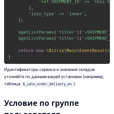
'ref.SHIPMENT_ID'
=>
'this.SH
]
,
'join_type'
=>
'inner'
,
]
;
$getListParams
[
'filter'
]
[
'=SHIPMENT_E
$getListParams
[
'filter'
]
[
'=SHIPMENT_E
return
new
\
Bitrix
\
Main
\
EventResult
(
\
}
Идентификаторы сервиса и значения складов
уточняйте по данным вашей установки (например,
таблица
).
b_sale_order_delivery_es
Условие по группе