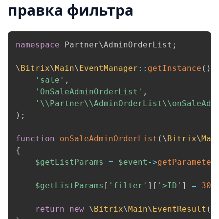
правка фильтра
namespace
Partner
\
AdminOrderList
;
\
Bitrix
\
Main
\
EventManager
::
getInstance
(
)
-
'sale'
,
'OnSaleAdminOrderList'
,
'\\Partner\\AdminOrderList\\onSaleAdm
)
;
function
onSaleAdminOrderList
(
\
Bitrix
\
Mai
{
$getListParams
=
$event
->
getParameter
$getListParams
[
'filter'
]
[
'>ID'
]
=
300
return
new
\
Bitrix
\
Main
\
EventResult
(
\