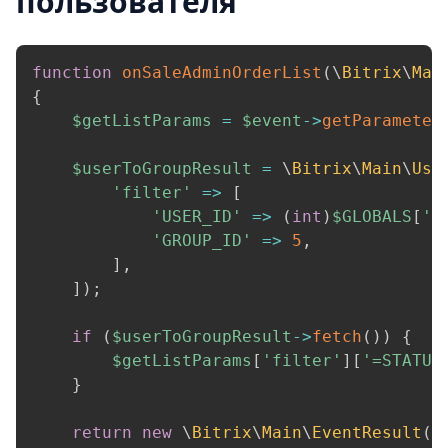
пользователя
function
onSaleAdminOrderList
(
\
Bitrix
\
Mai
{
$getListParams
=
$event
->
getParameter
$userToGroupResult
=
\
Bitrix
\
Main
\
Use
'filter'
=>
[
'USER_ID'
=>
(
int
)
$GLOBALS
[
'U
'GROUP_ID'
=>
5
,
]
,
]
)
;
if
(
$userToGroupResult
->
fetch
(
)
)
{
$getListParams
[
'filter'
]
[
'=STATUS
}
return
new
\
Bitrix
\
Main
\
EventResult
(
\