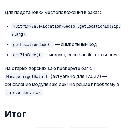
Для подстановки местоположения в заказ:
\Bitrix\Sale\Location\GeoIp::getLocationId($ip,
$lang)
— символьный код
getLocationCode()
— индекс, если handler его вернул
getZipCode()
На старых версиях sale проверьте баг с
(актуально для 17.0.17) —
Manager::getData()
обновление модуля sale обычно решает проблему в
.
sale.order.ajax
Итог