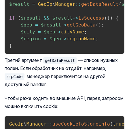
$result
=
GeoIp
\
Manager
::
getDataResult
(
$c
if
(
$result
&&
$result
->
isSuccess
(
)
)
{
$geo
=
$result
->
getGeoData
(
)
;
$city
=
$geo
->
cityName
;
$region
=
$geo
->
regionName
;
}
Третий аргумент
— список нужных
getDataResult
полей. Если обработчик не отдаёт, например,
, менеджер переключится на другой
zipCode
доступный handler.
Чтобы реже ходить во внешние API, перед запросом
можно включить cookie:
GeoIp
\
Manager
::
useCookieToStoreInfo
(
true
)