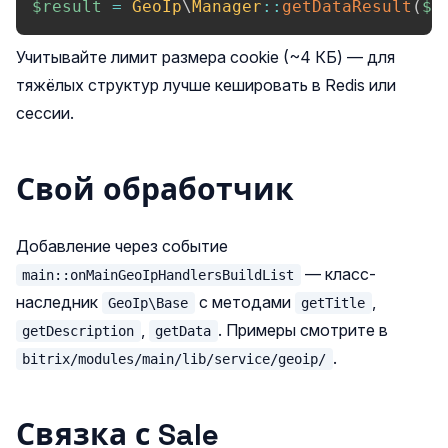
$result
=
GeoIp
\
Manager
::
getDataResult
(
$c
Учитывайте лимит размера cookie (~4 КБ) — для
тяжёлых структур лучше кешировать в Redis или
сессии.
Свой обработчик
Добавление через событие
— класс-
main::onMainGeoIpHandlersBuildList
наследник
с методами
,
GeoIp\Base
getTitle
,
. Примеры смотрите в
getDescription
getData
.
bitrix/modules/main/lib/service/geoip/
Связка с Sale