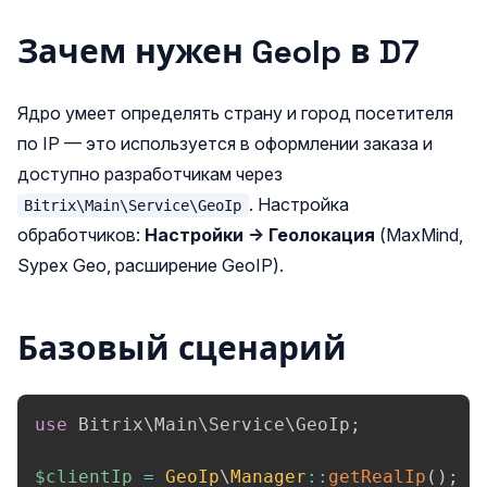
Зачем нужен GeoIp в D7
Ядро умеет определять страну и город посетителя
по IP — это используется в оформлении заказа и
доступно разработчикам через
. Настройка
Bitrix\Main\Service\GeoIp
обработчиков:
Настройки → Геолокация
(MaxMind,
Sypex Geo, расширение GeoIP).
Базовый сценарий
use
Bitrix
\
Main
\
Service
\
GeoIp
;
$clientIp
=
GeoIp
\
Manager
::
getRealIp
(
)
;