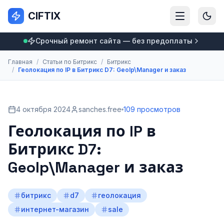
CIFTIX
Срочный ремонт сайта — без предоплаты
Главная
/
Статьи по Битрикс
/
Битрикс
/
Геолокация по IP в Битрикс D7: GeoIp\Manager и заказ
4 октября 2024
sanches.free
109 просмотров
Геолокация по IP в
Битрикс D7:
GeoIp\Manager и заказ
битрикс
d7
геолокация
интернет-магазин
sale