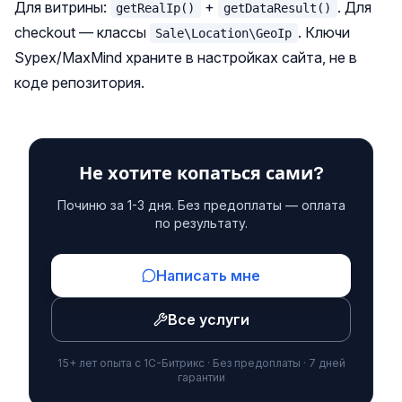
Для витрины:
+
. Для
getRealIp()
getDataResult()
checkout — классы
. Ключи
Sale\Location\GeoIp
Sypex/MaxMind храните в настройках сайта, не в
коде репозитория.
Не хотите копаться сами?
Починю за 1-3 дня. Без предоплаты — оплата
по результату.
Написать мне
Все услуги
15+ лет опыта с 1С-Битрикс · Без предоплаты · 7 дней
гарантии