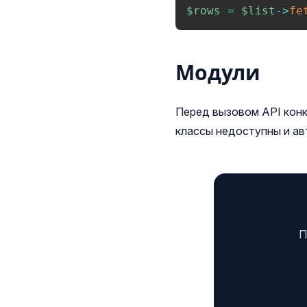
$rows
=
$list
->
fe
Модули
Перед вызовом API конк
классы недоступны и ав
П