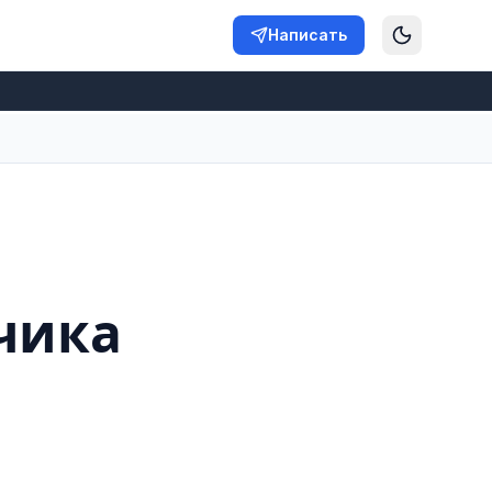
Написать
чика