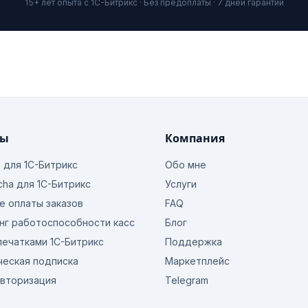
15+ лет опыта с 1С-Битрикс · Без предоплаты · 7 дней гарантии
ты
Компания
o для 1С-Битрикс
Обо мне
cha для 1С-Битрикс
Услуги
е оплаты заказов
FAQ
нг работоспособности касс
Блог
печатками 1С-Битрикс
Поддержка
ческая подписка
Маркетплейс
авторизация
Telegram