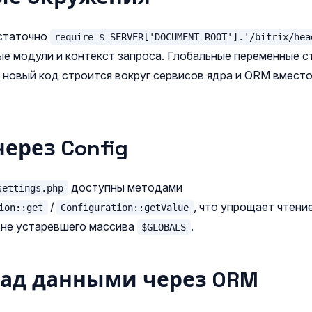
статочно
require $_SERVER['DOCUMENT_ROOT'].'/bitrix/hea
ые модули и контекст запроса. Глобальные переменные с
 новый код строится вокруг сервисов ядра и ORM вместо
ерез Config
доступны методами
settings.php
/
, что упрощает чтени
ion::get
Configuration::getValue
вне устаревшего массива
.
$GLOBALS
ад данными через ORM