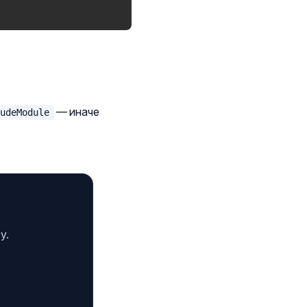
— иначе
ludeModule
у.