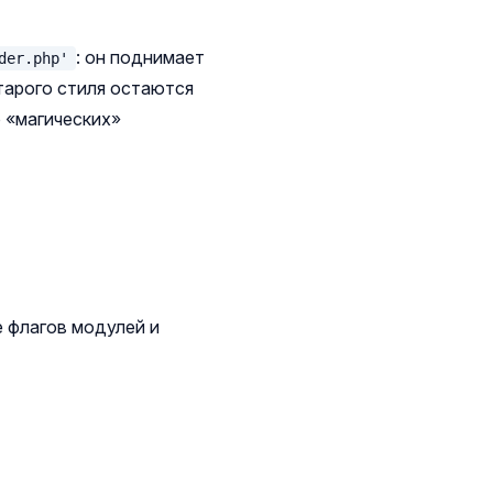
: он поднимает
der.php'
тарого стиля остаются
 «магических»
е флагов модулей и