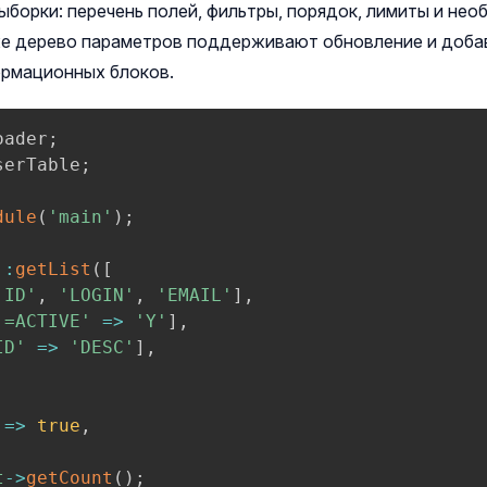
ыборки: перечень полей, фильтры, порядок, лимиты и не
 же дерево параметров поддерживают обновление и доба
ормационных блоков.
oader
;
serTable
;
dule
(
'main'
)
;
::
getList
(
[
'ID'
,
'LOGIN'
,
'EMAIL'
]
,
'=ACTIVE'
=>
'Y'
]
,
ID'
=>
'DESC'
]
,
,
,
=>
true
,
t
->
getCount
(
)
;