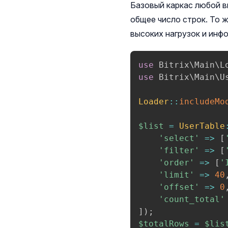
Базовый каркас любой в
общее число строк. То
высоких нагрузок и инф
use
Bitrix
\
Main
\
L
use
Bitrix
\
Main
\
U
Loader
::
includeMo
$list
=
UserTable
'select'
=>
[
'filter'
=>
[
'order'
=>
[
'
'limit'
=>
40
'offset'
=>
0
'count_total'
]
)
;
$totalRows
=
$lis