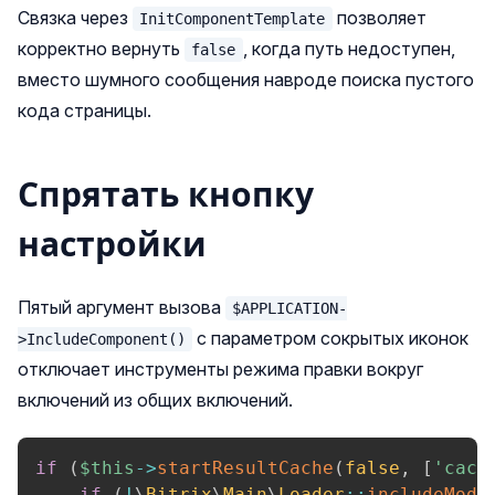
Связка через
позволяет
InitComponentTemplate
корректно вернуть
, когда путь недоступен,
false
вместо шумного сообщения навроде поиска пустого
кода страницы.
Спрятать кнопку
настройки
Пятый аргумент вызова
$APPLICATION-
с параметром сокрытых иконок
>IncludeComponent()
отключает инструменты режима правки вокруг
включений из общих включений.
if
(
$this
->
startResultCache
(
false
,
[
'cach
if
(
!
\
Bitrix
\
Main
\
Loader
::
includeModu