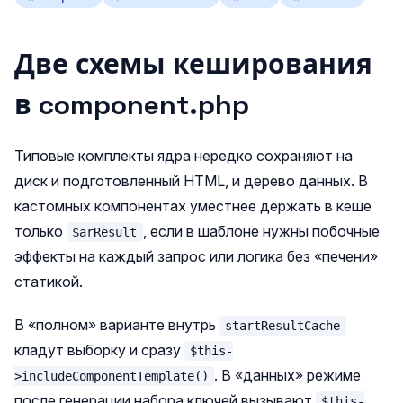
Две схемы кеширования
в component.php
Типовые комплекты ядра нередко сохраняют на
диск и подготовленный HTML, и дерево данных. В
кастомных компонентах уместнее держать в кеше
только
, если в шаблоне нужны побочные
$arResult
эффекты на каждый запрос или логика без «печени»
статикой.
В «полном» варианте внутрь
startResultCache
кладут выборку и сразу
$this-
. В «данных» режиме
>includeComponentTemplate()
после генерации набора ключей вызывают
$this-