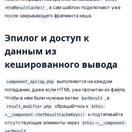
, а сам шаблон подключают уже
>EndResultCache()
после закрывающего фрагмента кеша.
Эпилог и доступ к
данным из
кешированного вывода
выполняется на каждом
component_epilog.php
попадании, даже если HTML уже прочитан из файла.
Чтобы в нём были нужные ветви
, в
$arResult
обращайтесь к
result_modifier.php
$this-
и подтягивайте
>__component->SetResultCacheKeys()
отсутствующие элементы через
$this->__component-
.
>arResult