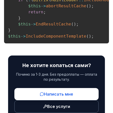
$this
->
abortResultCache
(
)
;
return
;
}
$this
->
EndResultCache
(
)
;
}
$this
->
IncludeComponentTemplate
(
)
;
Не хотите копаться сами?
Починю за 1-3 дня. Без предоплаты — оплата
по результату.
Написать мне
Все услуги