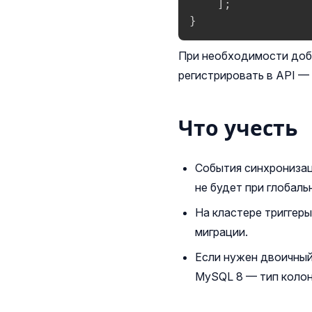
]
;
}
При необходимости доба
регистрировать в API —
Что учесть
События синхронизац
не будет при глобаль
На кластере триггер
миграции.
Если нужен двоичны
MySQL 8 — тип колон