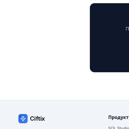
П
Продук
Ciftix
SQL Studi