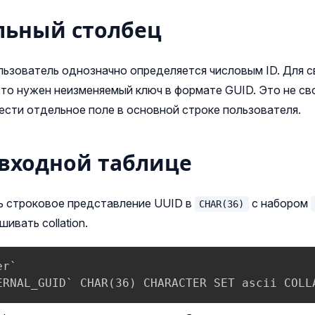
льный столбец
льзователь однозначно определяется числовым ID. Для с
то нужен неизменяемый ключ в формате GUID. Это не св
ести отдельное поле в основной строке пользователя.
 входной таблице
ь строковое представление UUID в
с набором
CHAR(36)
ивать collation.
r`

ERNAL_GUID` CHAR(36) CHARACTER SET ascii COLL