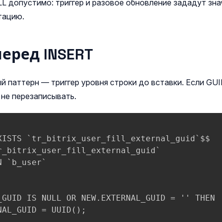
L допустимо: триггер и разовое обновление зададут зна
тацию.
еред INSERT
 паттерн — триггер уровня строки до вставки. Если GUI
 не перезаписывать.
XISTS `tr_bitrix_user_fill_external_guid`$$

r_bitrix_user_fill_external_guid`

 `b_user`

_GUID IS NULL OR NEW.EXTERNAL_GUID = '' THEN

AL_GUID = UUID();
