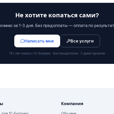
Не хотите копаться сами?
очиню за 1-3 дня. Без предоплаты — оплата по результат
Написать мне
Все услуги
15+ лет опыта с 1С-Битрикс · Без предоплаты · 7 дней гарантии
ты
Компания
o для 1С-Битрикс
Обо мне