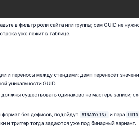
вьте в фильтр роли сайта или группы; сам GUID не нужн
 строка уже лежит в таблице.
ии и переносы между стендами: дамп перенесёт значени
ной уникальности GUID.
ы должны существовать одинаково на мастере записи; сх
й формат без дефисов, подойдут
и пара
BINARY(16)
UUID
ки и триггер тогда задаются уже под бинарный вариант.