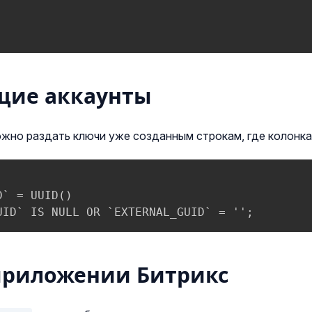
щие аккаунты
но раздать ключи уже созданным строкам, где колонка
` = UUID()

UID` IS NULL OR `EXTERNAL_GUID` = '';
приложении Битрикс