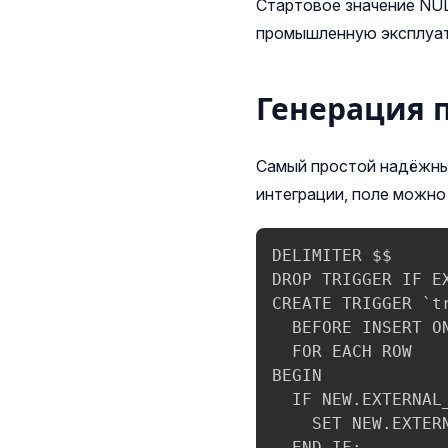
Стартовое значение NUL
промышленную эксплуа
Генерация п
Самый простой надёжный
интеграции, поле можно
DELIMITER $$

DROP TRIGGER IF E
CREATE TRIGGER `t
  BEFORE INSERT ON
  FOR EACH ROW

BEGIN

  IF NEW.EXTERNAL
    SET NEW.EXTERN
  END IF;
