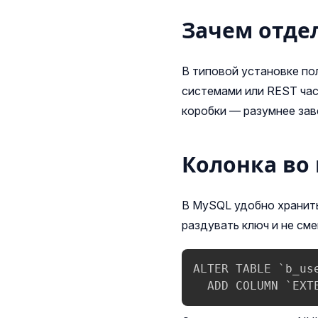
Зачем отде
В типовой установке по
системами или REST час
коробки — разумнее зав
Колонка во
В MySQL удобно хранит
раздувать ключ и не смеш
ALTER TABLE `b_use
  ADD COLUMN `EXT