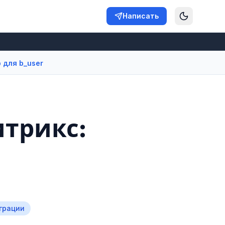
Написать
 для b_user
итрикс:
грации