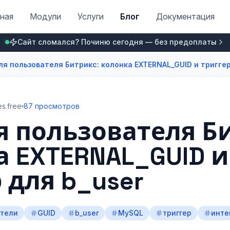
ная
Модули
Услуги
Блог
Документация
Сайт сломался? Починю сегодня — без предоплаты
ля пользователя Битрикс: колонка EXTERNAL_GUID и триггер
s.free
87 просмотров
я пользователя Б
а EXTERNAL_GUID и
 для b_user
атели
GUID
b_user
MySQL
триггер
инте