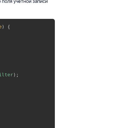
 поля учётной записи
e
)
{
ilter
)
;