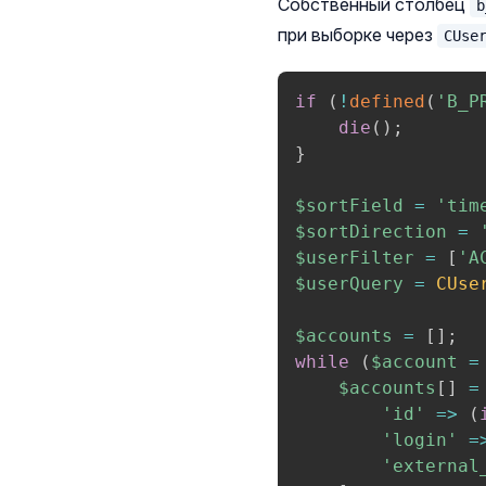
Собственный столбец
b
при выборке через
CUse
if
(
!
defined
(
'B_P
die
(
)
;
}
$sortField
=
'tim
$sortDirection
=
$userFilter
=
[
'A
$userQuery
=
CUse
$accounts
=
[
]
;
while
(
$account
=
$accounts
[
]
=
'id'
=>
(
'login'
=
'external