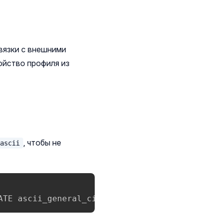
вязки с внешними
ойство профиля из
, чтобы не
ascii
ATE ascii_general_ci DEFAULT NULL AFTER `LOGI