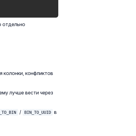
о отдельно
я колонки, конфликтов
ему лучше вести через
/
в
_TO_BIN
BIN_TO_UUID