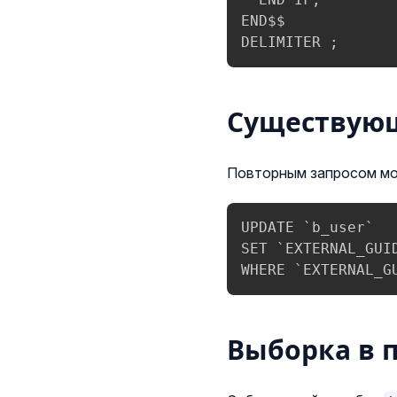
END$$

DELIMITER ;
Существую
Повторным запросом мож
UPDATE `b_user`

SET `EXTERNAL_GUID
WHERE `EXTERNAL_G
Выборка в 