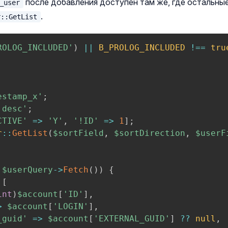
после добавления доступен там же, где остальные
_user
.
r::GetList
ROLOG_INCLUDED'
)
||
B_PROLOG_INCLUDED
!==
tru
estamp_x'
;
'desc'
;
CTIVE'
=>
'Y'
,
'!ID'
=>
1
]
;
r
::
GetList
(
$sortField
,
$sortDirection
,
$userF
$userQuery
->
Fetch
(
)
)
{
[
int
)
$account
[
'ID'
]
,
>
$account
[
'LOGIN'
]
,
_guid'
=>
$account
[
'EXTERNAL_GUID'
]
??
null
,