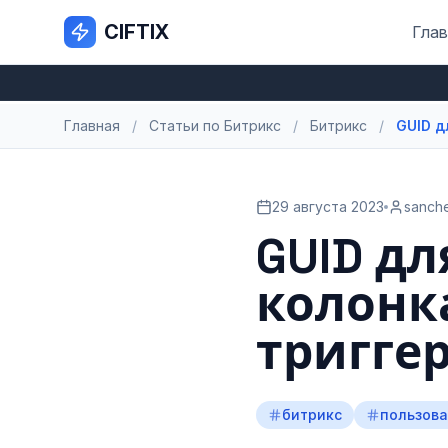
CIFTIX
Глав
Главная
/
Статьи по Битрикс
/
Битрикс
/
GUID д
29 августа 2023
sanche
GUID дл
колонк
триггер
битрикс
пользов