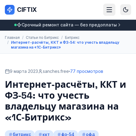
CIFTIX
Срочный ремонт сайта — без предоплаты
Главная
/
Статьи по Битрикс
/
Битрикс
/
Интернет‑расчёты, ККТ и ФЗ‑54: что учесть владельцу
магазина на «1С‑Битрикс»
9 марта 2023
sanches.free
77 просмотров
Интернет‑расчёты, ККТ и
ФЗ‑54: что учесть
владельцу магазина на
«1С‑Битрикс»
битрикс
ккт
фз-54
офд