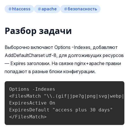
htaccess
apache
безопасность
Разбор задачи
Выборочно включают Options -Indexes, добавляют
AddDefaultCharset utf-8, для долгоживущих ресурсов
— Expires заголовки. На связке nginx+apache правки
попадают в разные блоки конфигурации.
Options -Indexes

<FilesMatch "\\.(gif|jpe?g|png|svg|webp|wo
ExpiresActive On

ExpiresDefault "access plus 30 days"

</FilesMatch>