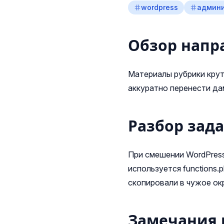
wordpress
админ
Обзор напр
Материалы рубрики крут
аккуратно перенести да
Разбор зад
При смешении WordPress
используется functions.
скопировали в чужое ок
Замечания 