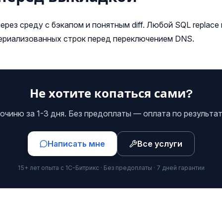
ерез среду с бэкапом и понятным diff. Любой SQL replace
сериализованных строк перед переключением DNS.
Не хотите копаться сами?
очиню за 1-3 дня. Без предоплаты — оплата по результат
Написать мне
Все услуги
15+ лет опыта с 1С-Битрикс · Без предоплаты · 7 дней гарантии