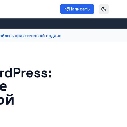
Написать
файлы в практической подаче
dPress:
е
ой