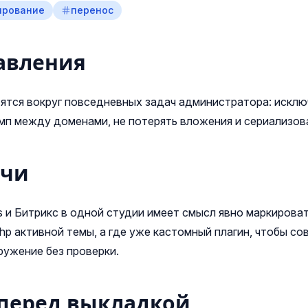
ирование
перенос
авления
ятся вокруг повседневных задач администратора: исключ
мп между доменами, не потерять вложения и сериализов
ачи
 и Битрикс в одной студии имеет смысл явно маркироват
php активной темы, а где уже кастомный плагин, чтобы со
ружение без проверки.
перед выкладкой