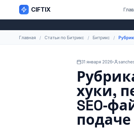
CIFTIX
Глав
Главная
/
Статьи по Битрикс
/
Битрикс
/
Рубрик
31 января 2026
sanches
Рубрика
хуки, 
SEO‑фа
подаче