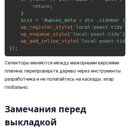
return
;
}
$css
=
'#wpseo_meta + div .sidebar {d
wp_register_style
(
'local-yoast-tidy'
,
wp_enqueue_style
(
'local-yoast-tidy'
)
;
wp_add_inline_style
(
'local-yoast-tidy
}
)
;
Селекторы меняются между мажорными версиями
плагина: перепроверьте дерево через инструменты
разработчика и не полагайтесь на каскады .wrap
глобально.
Замечания перед
выкладкой