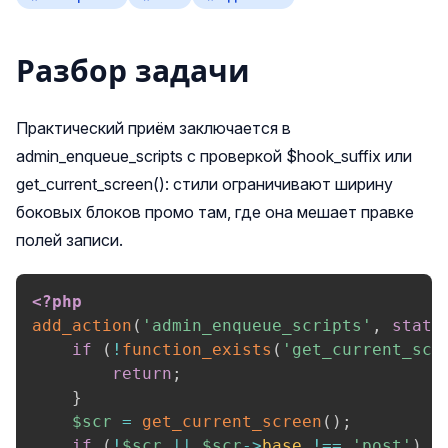
Разбор задачи
Практический приём заключается в
admin_enqueue_scripts с проверкой $hook_suffix или
get_current_screen(): стили ограничивают ширину
боковых блоков промо там, где она мешает правке
полей записи.
<?php
add_action
(
'admin_enqueue_scripts'
,
stati
if
(
!
function_exists
(
'get_current_scr
return
;
}
$scr
=
get_current_screen
(
)
;
if
(
!
$scr
||
$scr
->
base
!==
'post'
)
{