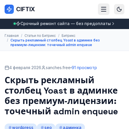
CIFTIX
Срочный ремонт сайта — без предоплаты
Главная
/
Статьи по Битрикс
/
Битрикс
/
Скрыть рекламный столбец Yoast в админке без
премиум‑лицензии: точечный admin enqueue
4 февраля 2026
sanches.free
91 просмотр
Скрыть рекламный
столбец Yoast в админке
без премиум‑лицензии:
точечный admin enqueue
wordpress
seo
админка