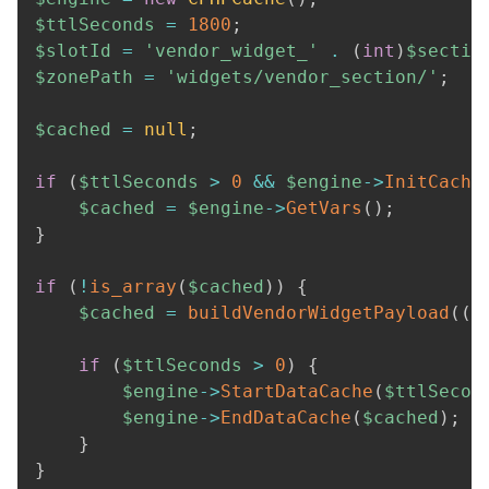
$ttlSeconds
=
1800
;
$slotId
=
'vendor_widget_'
.
(
int
)
$sectio
$zonePath
=
'widgets/vendor_section/'
;
$cached
=
null
;
if
(
$ttlSeconds
>
0
&&
$engine
->
InitCache
$cached
=
$engine
->
GetVars
(
)
;
}
if
(
!
is_array
(
$cached
)
)
{
$cached
=
buildVendorWidgetPayload
(
(
i
if
(
$ttlSeconds
>
0
)
{
$engine
->
StartDataCache
(
$ttlSecon
$engine
->
EndDataCache
(
$cached
)
;
}
}