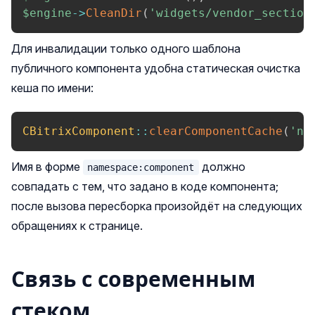
$engine
->
CleanDir
(
'widgets/vendor_section
Для инвалидации только одного шаблона
публичного компонента удобна статическая очистка
кеша по имени:
CBitrixComponent
::
clearComponentCache
(
'na
Имя в форме
должно
namespace:component
совпадать с тем, что задано в коде компонента;
после вызова пересборка произойдёт на следующих
обращениях к странице.
Связь с современным
стеком