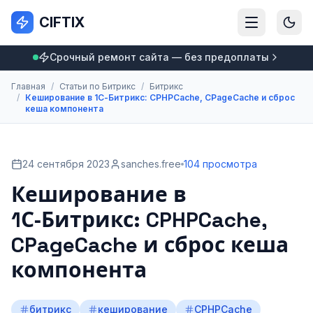
CIFTIX
Срочный ремонт сайта — без предоплаты
Главная
/
Статьи по Битрикс
/
Битрикс
/
Кеширование в 1С‑Битрикс: CPHPCache, CPageCache и сброс
кеша компонента
24 сентября 2023
sanches.free
104 просмотра
Кеширование в
1С‑Битрикс: CPHPCache,
CPageCache и сброс кеша
компонента
битрикс
кеширование
CPHPCache