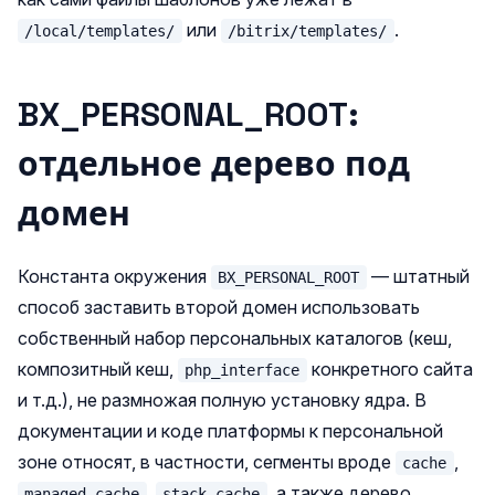
или
.
/local/templates/
/bitrix/templates/
BX_PERSONAL_ROOT:
отдельное дерево под
домен
Константа окружения
— штатный
BX_PERSONAL_ROOT
способ заставить второй домен использовать
собственный набор персональных каталогов (кеш,
композитный кеш,
конкретного сайта
php_interface
и т.д.), не размножая полную установку ядра. В
документации и коде платформы к персональной
зоне относят, в частности, сегменты вроде
,
cache
,
, а также дерево
managed_cache
stack_cache