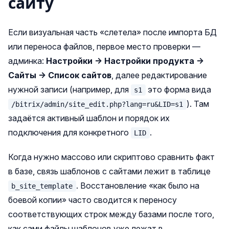
сайту
Если визуальная часть «слетела» после импорта БД
или переноса файлов, первое место проверки —
админка:
Настройки → Настройки продукта →
Сайты → Список сайтов
, далее редактирование
нужной записи (например, для
это форма вида
s1
). Там
/bitrix/admin/site_edit.php?lang=ru&LID=s1
задаётся активный шаблон и порядок их
подключения для конкретного
.
LID
Когда нужно массово или скриптово сравнить факт
в базе, связь шаблонов с сайтами лежит в таблице
. Восстановление «как было на
b_site_template
боевой копии» часто сводится к переносу
соответствующих строк между базами после того,
как сами файлы шаблонов уже лежат в