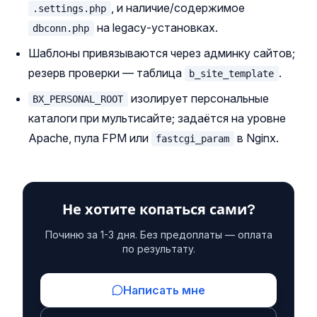
, и наличие/содержимое
.settings.php
на legacy‑установках.
dbconn.php
Шаблоны привязываются через админку сайтов;
резерв проверки — таблица
.
b_site_template
изолирует персональные
BX_PERSONAL_ROOT
каталоги при мультисайте; задаётся на уровне
Apache, пула FPM или
в Nginx.
fastcgi_param
Не хотите копаться сами?
Починю за 1-3 дня. Без предоплаты — оплата
по результату.
Написать мне