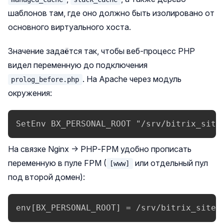
шаблонов там, где оно должно быть изолировано от
основного виртуального хоста.
Значение задаётся так, чтобы веб‑процесс PHP
видел переменную до подключения
. На Apache через модуль
prolog_before.php
окружения:
SetEnv BX_PERSONAL_ROOT "/srv/bitrix_site
На связке Nginx → PHP‑FPM удобно прописать
переменную в пуле FPM (
или отдельный пул
[www]
под второй домен):
env[BX_PERSONAL_ROOT] = /srv/bitrix_sites