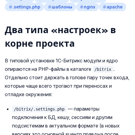
.settings.php
шаблоны
nginx
apache
Два типа «настроек» в
корне проекта
В типовой установке 1С‑Битрикс модули и ядро
опираются на PHP‑файлы в каталоге
.
/bitrix
Отдельно стоит держать в голове пару точек входа,
которые чаще всего трогают при переносах и
отладке окружения:
— параметры
/bitrix/.settings.php
подключения к БД, кешу, сессиям и другим
подсистемам в актуальном формате (в новых
версиях это основной «центр правды» после