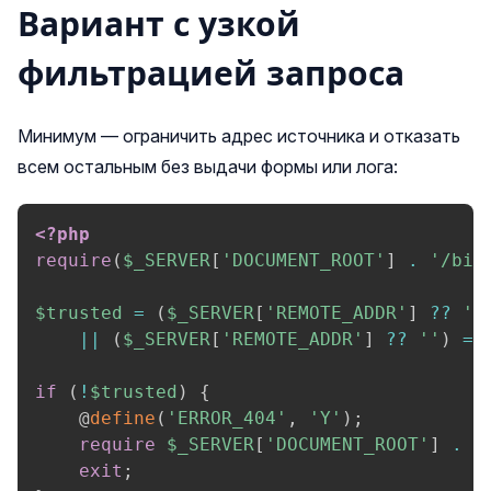
Вариант с узкой
фильтрацией запроса
Минимум — ограничить адрес источника и отказать
всем остальным без выдачи формы или лога:
<?php
require
(
$_SERVER
[
'DOCUMENT_ROOT'
]
.
'/bit
$trusted
=
(
$_SERVER
[
'REMOTE_ADDR'
]
??
''
||
(
$_SERVER
[
'REMOTE_ADDR'
]
??
''
)
==
if
(
!
$trusted
)
{
    @
define
(
'ERROR_404'
,
'Y'
)
;
require
$_SERVER
[
'DOCUMENT_ROOT'
]
.
'
exit
;