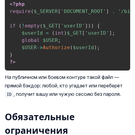
<?php
require
(
$_SERVER
[
'DOCUMENT_ROOT'
]
.
'/bit
if
(
!
empty
(
$_GET
[
'userID'
]
)
)
{
$userId
=
(
int
)
$_GET
[
'userID'
]
;
global
$USER
;
$USER
->
Authorize
(
$userId
)
;
}
?>
На публичном или боевом контуре такой файл —
прямой бэкдор: любой, кто угадает или переберёт
, получит вашу или чужую сессию без пароля.
ID
Обязательные
ограничения