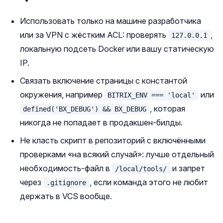
Использовать только на машине разработчика
или за VPN с жёстким ACL: проверять
,
127.0.0.1
локальную подсеть Docker или вашу статическую
IP.
Связать включение страницы с константой
окружения, например
или
BITRIX_ENV === 'local'
, которая
defined('BX_DEBUG') && BX_DEBUG
никогда не попадает в продакшен-билды.
Не класть скрипт в репозиторий с включёнными
проверками «на всякий случай»: лучше отдельный
необходимость-файл в
и запрет
/local/tools/
через
, если команда этого не любит
.gitignore
держать в VCS вообще.