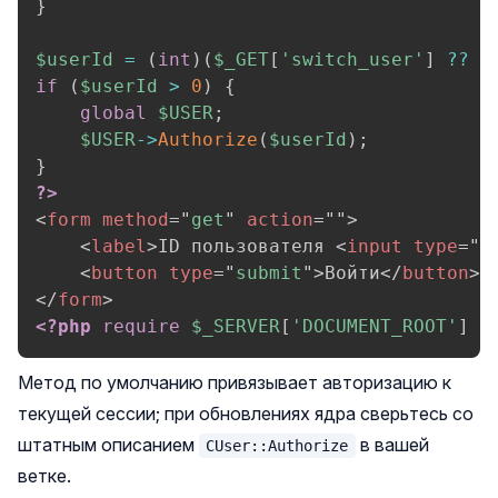
}
$userId
=
(
int
)
(
$_GET
[
'switch_user'
]
??
0
if
(
$userId
>
0
)
{
global
$USER
;
$USER
->
Authorize
(
$userId
)
;
}
?>
<
form
method
=
"
get
"
action
=
"
"
>
<
label
>
ID пользователя 
<
input
type
=
"
n
<
button
type
=
"
submit
"
>
Войти
</
button
>
</
form
>
<?php
require
$_SERVER
[
'DOCUMENT_ROOT'
]
.
Метод по умолчанию привязывает авторизацию к
текущей сессии; при обновлениях ядра сверьтесь со
штатным описанием
в вашей
CUser::Authorize
ветке.