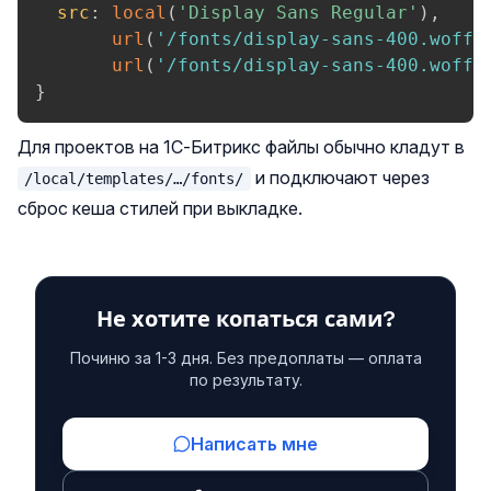
src
:
local
(
'Display Sans Regular'
)
,
url
(
'/fonts/display-sans-400.woff2
url
(
'/fonts/display-sans-400.woff'
}
Для проектов на 1С‑Битрикс файлы обычно кладут в
и подключают через
/local/templates/…/fonts/
сброс кеша стилей при выкладке.
Не хотите копаться сами?
Починю за 1-3 дня. Без предоплаты — оплата
по результату.
Написать мне