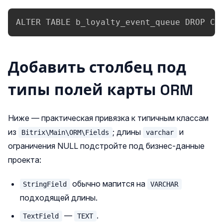
ALTER TABLE b_loyalty_event_queue DROP CO
Добавить столбец под
типы полей карты ORM
Ниже — практическая привязка к типичным классам
из
; длины
и
Bitrix\Main\ORM\Fields
varchar
ограничения NULL подстройте под бизнес-данные
проекта:
обычно мапится на
StringField
VARCHAR
подходящей длины.
—
.
TextField
TEXT