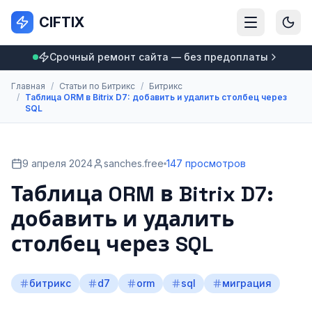
CIFTIX
Срочный ремонт сайта — без предоплаты
Главная
/
Статьи по Битрикс
/
Битрикс
/
Таблица ORM в Bitrix D7: добавить и удалить столбец через
SQL
9 апреля 2024
sanches.free
147 просмотров
Таблица ORM в Bitrix D7:
добавить и удалить
столбец через SQL
битрикс
d7
orm
sql
миграция