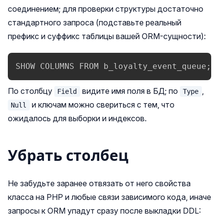
соединением; для проверки структуры достаточно
стандартного запроса (подставьте реальный
префикс и суффикс таблицы вашей ORM-сущности):
SHOW COLUMNS FROM b_loyalty_event_queue;
По столбцу
видите имя поля в БД; по
,
Field
Type
и ключам можно свериться с тем, что
Null
ожидалось для выборки и индексов.
Убрать столбец
Не забудьте заранее отвязать от него свойства
класса на PHP и любые связи зависимого кода, иначе
запросы к ORM упадут сразу после выкладки DDL: