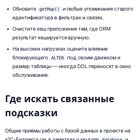
Обновите
и любые упоминания старого
getMap()
идентификатора в фильтрах и связях.
Очистите кеш приложения там, где ORM
результат кешируется вручную.
На высоких нагрузках оцените влияние
блокирующего
под своим движком и
ALTER
размер таблицы — иногда DDL переносят в окно
обслуживания.
Где искать связанные
подсказки
Общие приёмы работы с базой данных в проекте на
«1С‑Битрикс» см. в заметках о модуле
и
database