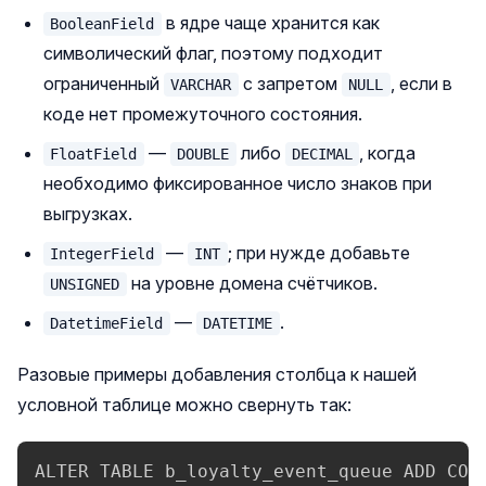
в ядре чаще хранится как
BooleanField
символический флаг, поэтому подходит
ограниченный
с запретом
, если в
VARCHAR
NULL
коде нет промежуточного состояния.
—
либо
, когда
FloatField
DOUBLE
DECIMAL
необходимо фиксированное число знаков при
выгрузках.
—
; при нужде добавьте
IntegerField
INT
на уровне домена счётчиков.
UNSIGNED
—
.
DatetimeField
DATETIME
Разовые примеры добавления столбца к нашей
условной таблице можно свернуть так:
ALTER TABLE b_loyalty_event_queue ADD COLU