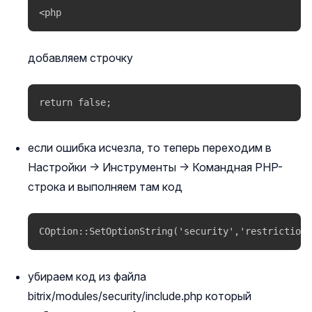
<php
добавляем строчку
return false;
если ошибка исчезла, то теперь переходим в
Настройки -> Инструменты -> Командная PHP-
строка и выполняем там код
COption::SetOptionString('security','restriction_
убираем код из файла
bitrix/modules/security/include.php который