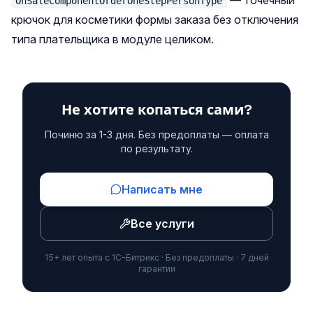
— точечный
OnSaleComponentOrderOneStepPersonType
крючок для косметики формы заказа без отключения
типа плательщика в модуле целиком.
Не хотите копаться сами?
Починю за 1-3 дня. Без предоплаты — оплата
по результату.
Написать мне
Все услуги
15+ лет опыта с 1С-Битрикс · Без предоплаты · 7 дней
гарантии