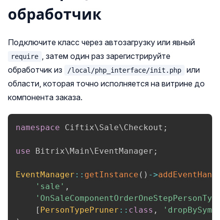
обработчик
Подключите класс через автозагрузку или явный
, затем один раз зарегистрируйте
require
обработчик из
или
/local/php_interface/init.php
области, которая точно исполняется на витрине до
компонента заказа.
namespace
Ciftix
\
Sale
\
Checkout
;
use
Bitrix
\
Main
\
EventManager
;
EventManager
::
getInstance
(
)
->
addEventHand
'sale'
,
'OnSaleComponentOrderOneStepPersonTyp
[
PersonTypePruner
::
class
,
'dropBySymb