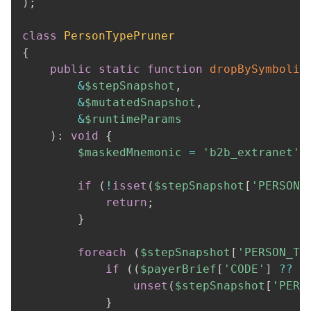
)
;
class
PersonTypePruner
{
public
static
function
dropBySymbolic
&
$stepSnapshot
,
&
$mutatedSnapshot
,
&
$runtimeParams
)
:
void
{
$maskedMnemonic
=
'b2b_extranet'
;
if
(
!
isset
(
$stepSnapshot
[
'PERSON_
return
;
}
foreach
(
$stepSnapshot
[
'PERSON_TY
if
(
(
$payerBrief
[
'CODE'
]
??
'
unset
(
$stepSnapshot
[
'PERS
}