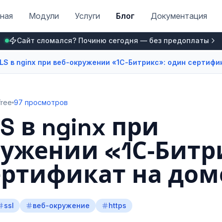
ная
Модули
Услуги
Блог
Документация
Сайт сломался? Починю сегодня — без предоплаты
LS в nginx при веб‑окружении «1С‑Битрикс»: один сертифи
free
97 просмотров
S в nginx при
ружении «1С‑Битр
ертификат на дом
ssl
веб-окружение
https