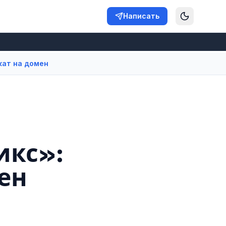
Написать
кат на домен
икс»:
ен