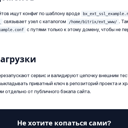
йтов ищут конфиг по шаблону вроде
bx_ext_ssl_example.
связывает узел с каталогом
. Т
_
/home/bitrix/ext_www/
с путями только к этому домену, чтобы не пе
xample.conf
загрузки
перезапускают сервис и валидируют цепочку внешним тес
выкладывать приватный ключ в репозиторий проекта и х
ми отдельно от публичного бэкапа сайта.
Не хотите копаться сами?