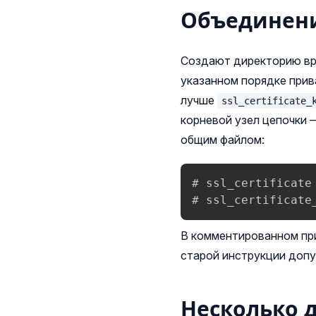
Объединен
Создают директорию в
указанном порядке прив
лучше
ssl_certificate_
корневой узел цепочки 
общим файлом:
# ssl_certificate
# ssl_certificate
В комментированном при
старой инструкции допу
Несколько 