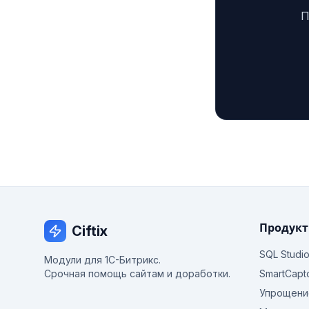
П
Продук
Ciftix
SQL Studi
Модули для 1С-Битрикс.
Срочная помощь сайтам и доработки.
SmartCapt
Упрощени