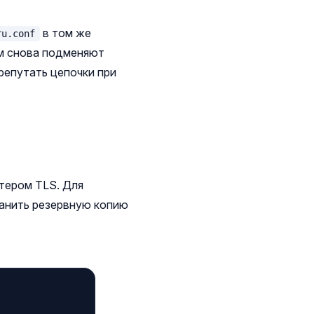
в том же
ru.conf
ам снова подменяют
репутать цепочки при
тером TLS. Для
ранить резервную копию