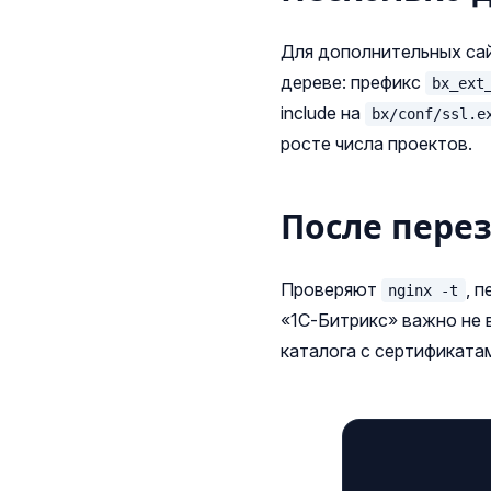
Для дополнительных са
дереве: префикс
bx_ext
include на
bx/conf/ssl.e
росте числа проектов.
После пере
Проверяют
, 
nginx -t
«1С‑Битрикс» важно не 
каталога с сертификата