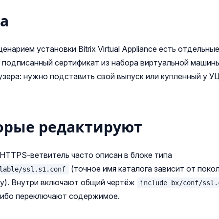
ча
енарием установки Bitrix Virtual Appliance есть отдельны
м подписанный сертификат из набора виртуальной машин
узера: нужно подставить свой выпуск или купленный у У
орые редактируют
 HTTPS‑ветвитель часто описан в блоке типа
(точное имя каталога зависит от поко
lable/ssl.s1.conf
ву). Внутри включают общий чертёж
include bx/conf/ssl.
 либо переключают содержимое.