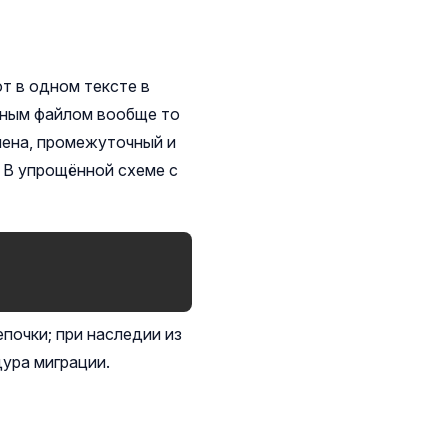
т в одном тексте в
ьным файлом вообще то
омена, промежуточный и
 В упрощённой схеме с
почки; при наследии из
дура миграции.