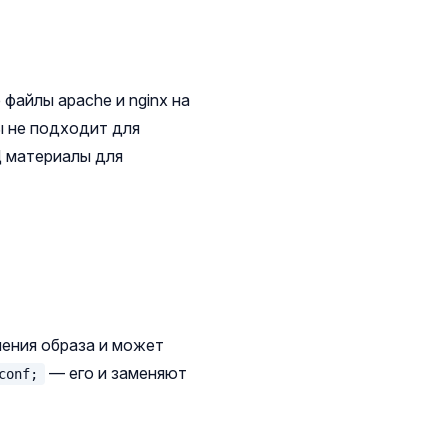
е файлы apache и nginx на
ы не подходит для
Ц материалы для
ления образа и может
— его и заменяют
conf;