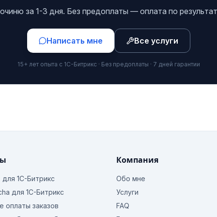
очиню за 1-3 дня. Без предоплаты — оплата по результат
Написать мне
Все услуги
15+ лет опыта с 1С-Битрикс · Без предоплаты · 7 дней гарантии
ты
Компания
o для 1С-Битрикс
Обо мне
cha для 1С-Битрикс
Услуги
е оплаты заказов
FAQ