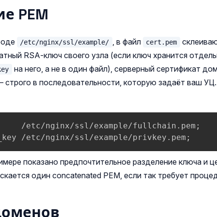
ие PEM
роде
, в файл
склеиваю
/etc/nginx/ssl/example/
cert.pem
атный RSA‑ключ своего узла (если ключ хранится отдел
на него, а не в один файл), серверный сертификат д
key
— строго в последовательности, которую задаёт ваш УЦ.
     /etc/nginx/ssl/example/fullchain.pem;

_key /etc/nginx/ssl/example/privkey.pem;
мере показано предпочтительное разделение ключа и це
скается один concatenated PEM, если так требует проце
доменов