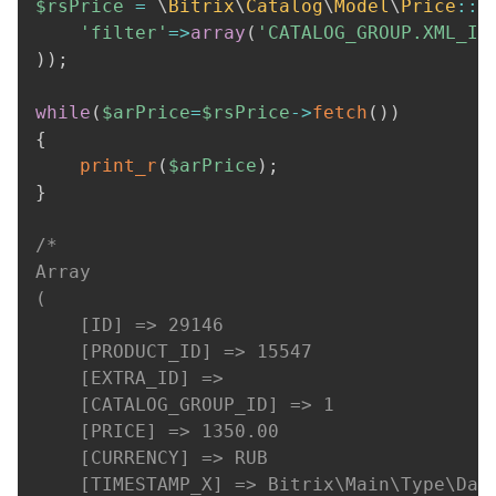
$rsPrice
=
\
Bitrix
\
Catalog
\
Model
\
Price
::
g
'filter'
=>
array
(
'CATALOG_GROUP.XML_ID
)
)
;
while
(
$arPrice
=
$rsPrice
->
fetch
(
)
)
{
print_r
(
$arPrice
)
;
}
/*

Array

(

    [ID] => 29146

    [PRODUCT_ID] => 15547

    [EXTRA_ID] => 

    [CATALOG_GROUP_ID] => 1

    [PRICE] => 1350.00

    [CURRENCY] => RUB

    [TIMESTAMP_X] => Bitrix\Main\Type\Date