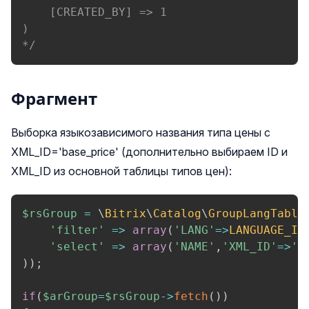
    [CREATED_BY] => 1

)

*/
Фрагмент
Выборка языкозависимого названия типа цены с
XML_ID='base_price' (дополнительно выбираем ID и
XML_ID из основной таблицы типов цен):
$rsGroup
=
\
Bitrix
\
Catalog
\
GroupLangTable
'filter'
=>
array
(
'LANG'
=>
LANGUAGE_ID
'select'
=>
array
(
'NAME'
,
'XML_ID'
=>
'C
)
)
;
if
(
$arGroup
=
$rsGroup
->
fetch
(
)
)