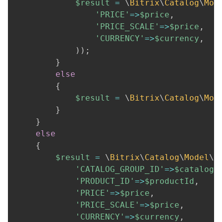
$result
=
\
Bitrix
\
Catalog
\
Mod
'PRICE'
=>
$price
,
'PRICE_SCALE'
=>
$price
,
'CURRENCY'
=>
$currency
,
)
)
;
}
else
{
$result
=
\
Bitrix
\
Catalog
\
Mod
}
}
else
{
$result
=
\
Bitrix
\
Catalog
\
Model
\
P
'CATALOG_GROUP_ID'
=>
$catalogG
'PRODUCT_ID'
=>
$productId
,
'PRICE'
=>
$price
,
'PRICE_SCALE'
=>
$price
,
'CURRENCY'
=>
$currency
,