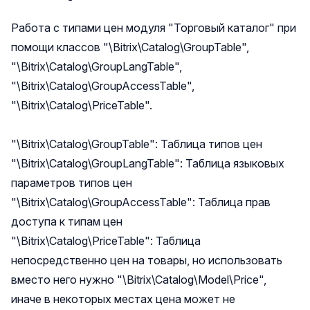
Работа с типами цен модуля "Торговый каталог" при
помощи классов "\Bitrix\Catalog\GroupTable",
"\Bitrix\Catalog\GroupLangTable",
"\Bitrix\Catalog\GroupAccessTable",
"\Bitrix\Catalog\PriceTable".
"\Bitrix\Catalog\GroupTable": Таблица типов цен
"\Bitrix\Catalog\GroupLangTable": Таблица языковых
параметров типов цен
"\Bitrix\Catalog\GroupAccessTable": Таблица прав
доступа к типам цен
"\Bitrix\Catalog\PriceTable": Таблица
непосредственно цен на товары, но использовать
вместо него нужно "\Bitrix\Catalog\Model\Price",
иначе в некоторых местах цена может не