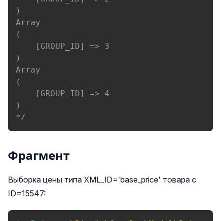
)

Array

(

    [GROUP_ID] => 3

)

Array

(

    [GROUP_ID] => 4

)

*/
Фрагмент
Выборка цены типа XML_ID='base_price' товара с
ID=15547: