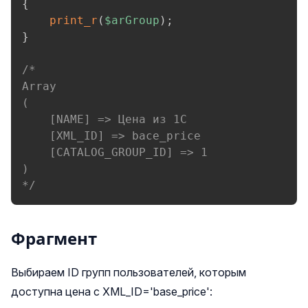
{
print_r
(
$arGroup
)
;
}
/*

Array

(

    [NAME] => Цена из 1С

    [XML_ID] => bace_price

    [CATALOG_GROUP_ID] => 1

)

*/
Фрагмент
Выбираем ID групп пользователей, которым
доступна цена с XML_ID='base_price':