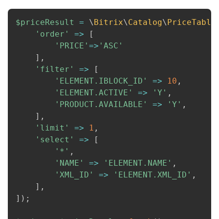
$priceResult
=
\
Bitrix
\
Catalog
\
PriceTable
'order'
=>
[
'PRICE'
=>
'ASC'
]
,
'filter'
=>
[
'ELEMENT.IBLOCK_ID'
=>
10
,
'ELEMENT.ACTIVE'
=>
'Y'
,
'PRODUCT.AVAILABLE'
=>
'Y'
,
]
,
'limit'
=>
1
,
'select'
=>
[
'*'
,
'NAME'
=>
'ELEMENT.NAME'
,
'XML_ID'
=>
'ELEMENT.XML_ID'
,
]
,
]
)
;