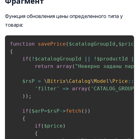
Фрагмент
Функция обновления цены определенного типа у
товара:
function
savePrice
(
$catalogGroupId
,
$price
{
if
(
!
$catalogGroupId
||
!
$productId
||
return
array
(
"Неверно заданы пара
$rsP
=
\
Bitrix
\
Catalog
\
Model
\
Price
::
g
'filter'
=>
array
(
'CATALOG_GROUP_
)
)
;
if
(
$arP
=
$rsP
->
fetch
(
)
)
{
if
(
$price
)
{