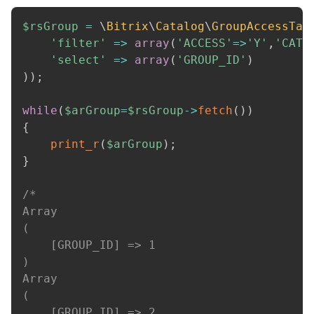
$rsGroup
=
\
Bitrix
\
Catalog
\
GroupAccessTab
'filter'
=>
array
(
'ACCESS'
=>
'Y'
,
'CATA
'select'
=>
array
(
'GROUP_ID'
)
)
)
;
while
(
$arGroup
=
$rsGroup
->
fetch
(
)
)
{
print_r
(
$arGroup
)
;
}
/*

Array

(

    [GROUP_ID] => 1

)

Array

(

    [GROUP_ID] => 2
