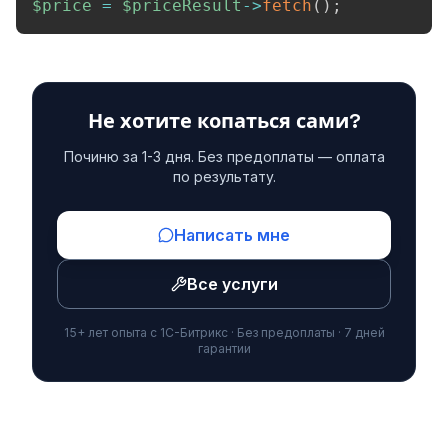
$price
=
$priceResult
->
fetch
(
)
;
Не хотите копаться сами?
Починю за 1-3 дня. Без предоплаты — оплата
по результату.
Написать мне
Все услуги
15+ лет опыта с 1С-Битрикс · Без предоплаты · 7 дней
гарантии