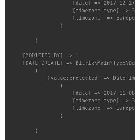
                    [date] => 2017-12-27 1
                    [timezone_type] => 3

                    [timezone] => Europe/M
                )

        )

    [MODIFIED_BY] => 1

    [DATE_CREATE] => Bitrix\Main\Type\Date
        (

            [value:protected] => DateTime 
                (

                    [date] => 2017-11-08 1
                    [timezone_type] => 3

                    [timezone] => Europe/M
                )

        )
