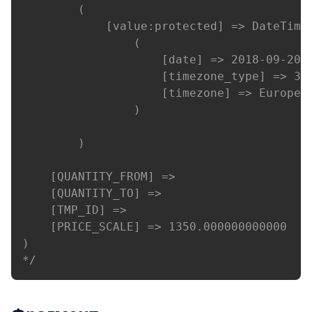
        (

            [value:protected] => DateTime 
                (

                    [date] => 2018-09-20 1
                    [timezone_type] => 3

                    [timezone] => Europe/M
                )

        )

    [QUANTITY_FROM] => 

    [QUANTITY_TO] => 

    [TMP_ID] => 

    [PRICE_SCALE] => 1350.000000000000

)

*/