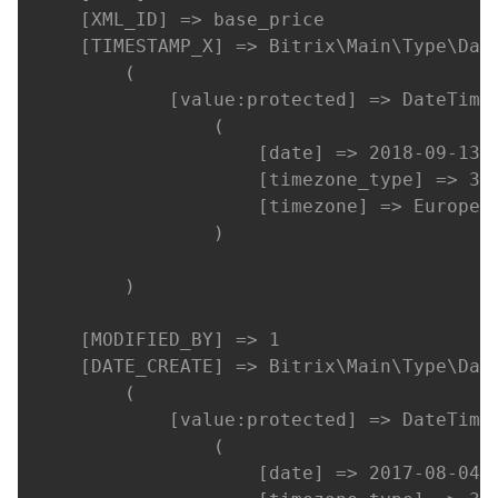
    [XML_ID] => base_price

    [TIMESTAMP_X] => Bitrix\Main\Type\Date
        (

            [value:protected] => DateTime 
                (

                    [date] => 2018-09-13 0
                    [timezone_type] => 3

                    [timezone] => Europe/M
                )

        )

    [MODIFIED_BY] => 1

    [DATE_CREATE] => Bitrix\Main\Type\Date
        (

            [value:protected] => DateTime 
                (

                    [date] => 2017-08-04 1