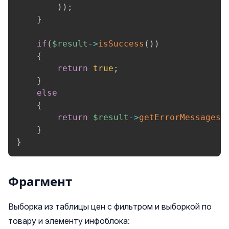
)
)
;
}
if
(
$result
->
isSuccess
(
)
)
{
return
true
;
}
else
{
return
$result
->
getErrorMessages
(
}
}
Фрагмент
Выборка из таблицы цен с фильтром и выборкой по
товару и элементу инфоблока: