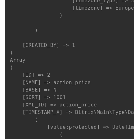
                    [timezone_type] => 3

                    [timezone] => Europe/M
                )

        )

    [CREATED_BY] => 1

)

Array

(

    [ID] => 2

    [NAME] => action_price

    [BASE] => N

    [SORT] => 1001

    [XML_ID] => action_price

    [TIMESTAMP_X] => Bitrix\Main\Type\Date
        (

            [value:protected] => DateTime 
                (
