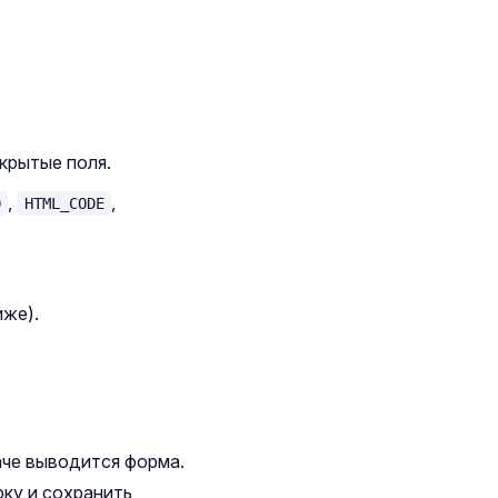
крытые поля.
,
,
D
HTML_CODE
иже).
аче выводится форма.
ку и сохранить