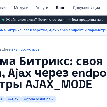
ная
Модули
Услуги
Блог
Документация
Сайт сломался? Починю сегодня — без предоплаты
ма Битрикс: своя вёрстка, Ajax через endpoint и парамет
es.free
278 просмотров
ма Битрикс: своя
, Ajax через endpo
тры AJAX_MODE
ы
Ajax
form.result.new