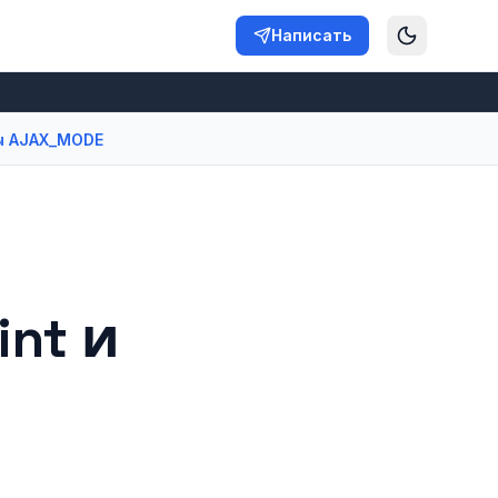
Написать
ры AJAX_MODE
int и