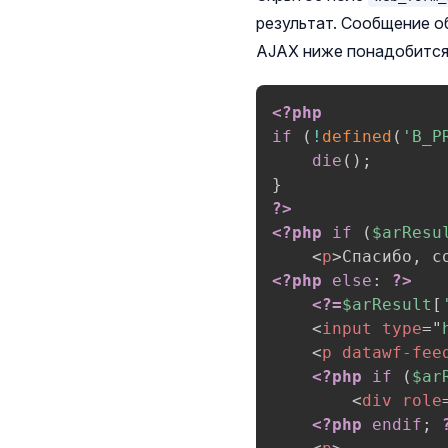
результат. Сообщение о
AJAX ниже понадобится
<?php
if
(
!
defined
(
'B_P
die
(
)
;
}
?>
<?php
if
(
$arResu
<
p
>
Спасибо, с
<?php
else
:
?>
<?=
$arResult
[
<
input
type
=
"
<
p
datawf-fee
<?php
if
(
$ar
<
div
role
<?php
endif
;