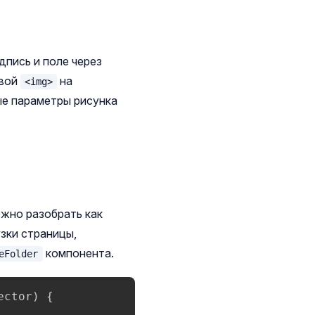
дпись и поле через
свой
на
<img>
ые параметры рисунка
жно разобрать как
зки страницы,
компонента.
eFolder
ector
)
{