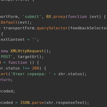
portForm
,
'submit'
,
BX
.
proxy
(
function
(
evt
)
{
tDefault
(
evt
)
;
=
 transportForm
.
querySelector
(
feedbackSelecto
{
textContent 
=
''
;
new
XMLHttpRequest
(
)
;
'POST'
,
 targetUrl
)
;
d
=
function
(
)
{
hr
.
status 
!==
200
)
{
lert
(
'Ответ сервера: '
+
 xhr
.
status
)
;
eturn
;
ecoded
;
		decoded 
=
JSON
.
parse
(
xhr
.
responseText
)
;