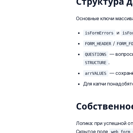
Структура 
Основные ключи масси
и
isFormErrors
isFo
/
FORM_HEADER
FORM_F
— вопросы
QUESTIONS
.
STRUCTURE
— сохранё
arrVALUES
Для капчи понадобя
Собственно
Логика: при успешной о
Скрытое поле
web_form_