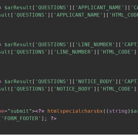
=
$arResult
[
'QUESTIONS'
]
[
'APPLICANT_NAME'
]
[
'C
sult
[
'QUESTIONS'
]
[
'APPLICANT_NAME'
]
[
'HTML_COD
=
$arResult
[
'QUESTIONS'
]
[
'LINE_NUMBER'
]
[
'CAPT
sult
[
'QUESTIONS'
]
[
'LINE_NUMBER'
]
[
'HTML_CODE'
]
=
$arResult
[
'QUESTIONS'
]
[
'NOTICE_BODY'
]
[
'CAPT
sult
[
'QUESTIONS'
]
[
'NOTICE_BODY'
]
[
'HTML_CODE'
]
pe
=
"
submit
"
>
<?=
htmlspecialcharsbx
(
(
string
)
$a
[
'FORM_FOOTER'
]
;
?>