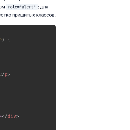
том
; для
role="alert"
стко пришитых классов.
e
)
{
</
p
>
>
</
div
>