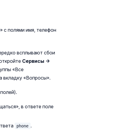
» с полями имя, телефон
нередко всплывают сбои
 откройте
Сервисы →
руппы «Все
а вкладку «Вопросы».
полей).
щаться», в ответе поле
ответа
.
phone