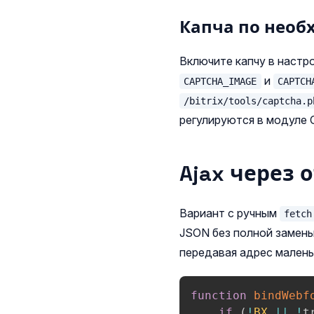
Капча по необ
Включите капчу в настро
и
CAPTCHA_IMAGE
CAPTCH
/bitrix/tools/captcha.p
регулируются в модуле
Ajax через 
Вариант с ручным
fetch
JSON без полной замены
передавая адрес мален
function
bindWebf
if
(
!
BX
||
!
t