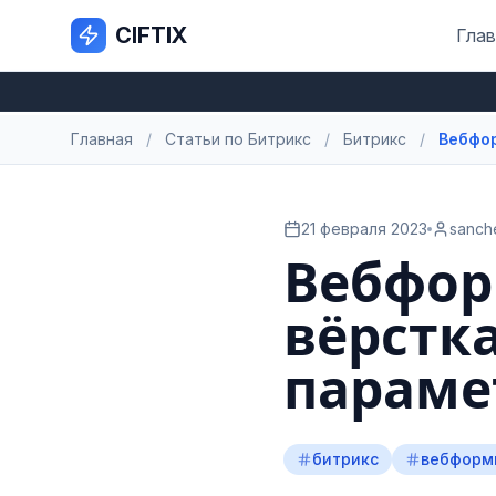
CIFTIX
Глав
Главная
/
Статьи по Битрикс
/
Битрикс
/
Вебфор
21 февраля 2023
sanch
Вебфор
вёрстка
параме
битрикс
вебформ