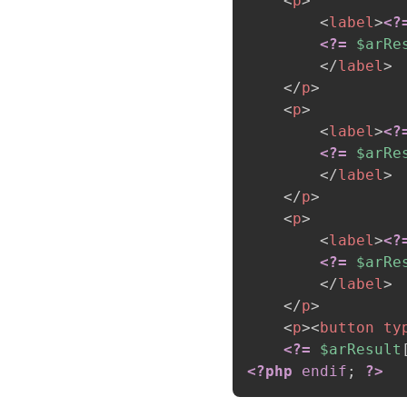
<
p
>
<
label
>
<?
<?=
$arRe
</
label
>
</
p
>
<
p
>
<
label
>
<?
<?=
$arRe
</
label
>
</
p
>
<
p
>
<
label
>
<?
<?=
$arRe
</
label
>
</
p
>
<
p
>
<
button
ty
<?=
$arResult
<?php
endif
;
?>