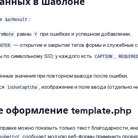
данных в шаблоне
ва
:
$arResult
равны
при ошибках и успешном добавлении.
rmNote
Y
— открытие и закрытие тегов формы и служебные с
OOTER
 по символьному SID; у каждого есть
,
CAPTION
REQUIRE
нные значения при повторном выводе после ошибки.
тся
, изображение и поле ввода (отдельно н
isUseCaptcha
е оформление template.php
тправке можно показыть только текст благодарности, ин
сообщает модулю веб‑формы применить провер
submit=Y