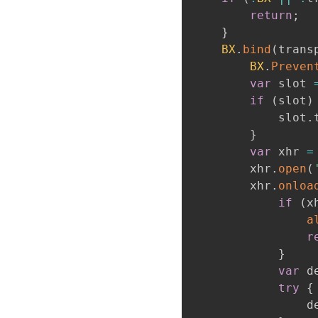
return
;
}
BX
.
bind
(
trans
BX
.
Preven
var
 slot 
if
(
slot
)
			slot
.
}
var
 xhr 
=
		xhr
.
open
(
		xhr
.
onloa
if
(
x
a
r
}
var
 d
try
{
		