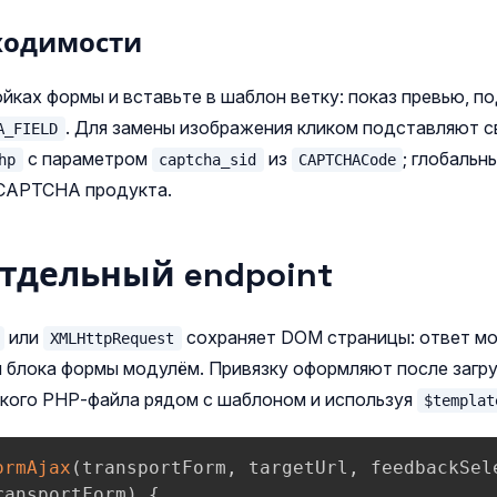
ходимости
йках формы и вставьте в шаблон ветку: показ превью, по
. Для замены изображения кликом подставляют 
A_FIELD
с параметром
из
; глобальн
hp
captcha_sid
CAPTCHACode
 CAPTCHA продукта.
отдельный endpoint
или
сохраняет DOM страницы: ответ мо
XMLHttpRequest
 блока формы модулём. Привязку оформляют после загру
ького PHP‑файла рядом с шаблоном и используя
$templat
ormAjax
(
transportForm
,
 targetUrl
,
 feedbackSel
ransportForm
)
{