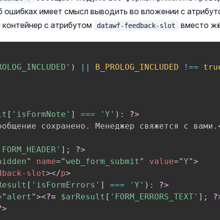
б ошибках имеет смысл выводить во вложении с атрибу
 контейнер с атрибутом
вместо жё
datawf-feedback-slot
ROLOG_INCLUDED'
)
||
B_PROLOG_INCLUDED
!==
tru
lt
[
'isFormNote'
]
===
'Y'
)
:
?>
ообщение сохранено. Менеджер свяжется с вами.
'FORM_HEADER'
]
;
?>
hidden
"
name
=
"
web_form_submit
"
value
=
"
Y
"
>
dback-slot
>
</
p
>
Result
[
'isFormErrors'
]
===
'Y'
)
:
?>
=
"
alert
"
>
<?=
$arResult
[
'FORM_ERRORS_TEXT'
]
;
?
?>