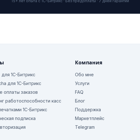
15+ лет опыта с 1С-Битрикс · Без предоплаты · 7 дней гарантии
ты
Компания
o для 1С-Битрикс
Обо мне
cha для 1С-Битрикс
Услуги
е оплаты заказов
FAQ
нг работоспособности касс
Блог
печатками 1С-Битрикс
Поддержка
ческая подписка
Маркетплейс
авторизация
Telegram