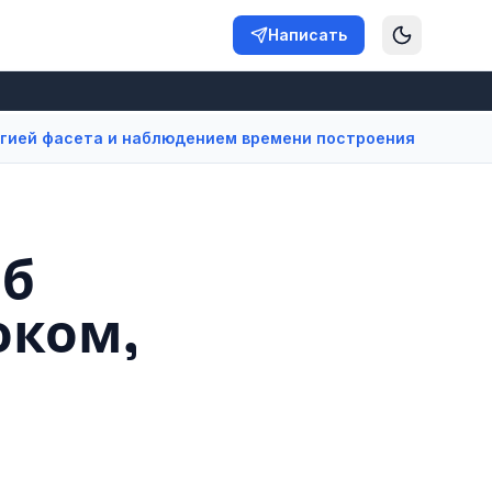
Написать
огией фасета и наблюдением времени построения
аб
оком,