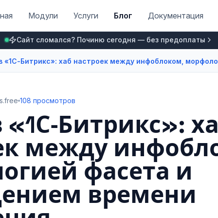
ная
Модули
Услуги
Блог
Документация
Сайт сломался? Починю сегодня — без предоплаты
в «1С‑Битрикс»: хаб настроек между инфоблоком, морфол
s.free
108 просмотров
 «1С‑Битрикс»: х
ек между инфобл
огией фасета и
ением времени