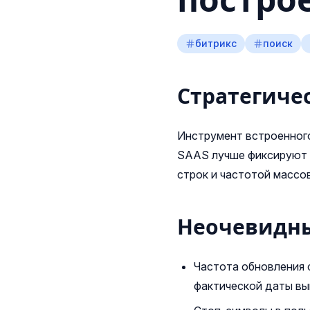
постро
битрикс
поиск
Стратегиче
Инструмент встроенного
SAAS лучше фиксируют в
строк и частотой массо
Неочевидн
Частота обновления 
фактической даты вы