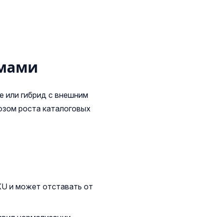
змами
е или гибрид с внешним
озом роста каталоговых
KU и может отставать от