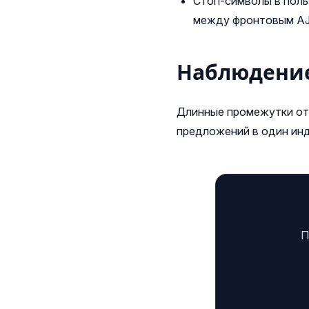
Стоп-символы в поль
между фронтовым AJA
Наблюдение
Длинные промежутки от
предложений в один инд
П