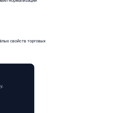
авил нормализации
ёлых свойств торговых
у.