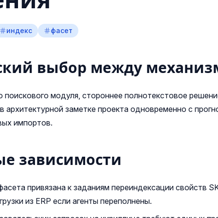
ения
индекс
фасет
ский выбор между механи
 поискового модуля, стороннее полнотекстовое решени
 архитектурной заметке проекта одновременно с прогн
вых импортов.
ые зависимости
фасета привязана к заданиям переиндексации свойств S
грузки из ERP если агенты переполнены.