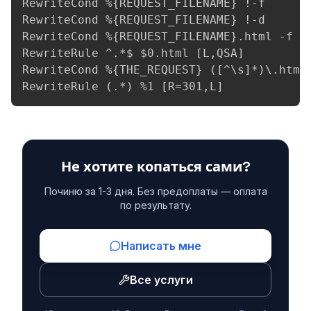
RewriteCond %{REQUEST_FILENAME} !-f

RewriteCond %{REQUEST_FILENAME} !-d

RewriteCond %{REQUEST_FILENAME}.html -f

RewriteRule ^.*$ $0.html [L,QSA]

RewriteCond %{THE_REQUEST} ([^\s]*)\.html(
RewriteRule (.*) %1 [R=301,L]
Не хотите копаться сами?
Починю за 1-3 дня. Без предоплаты — оплата
по результату.
Написать мне
Все услуги