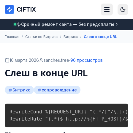
CIFTIX
Срочный ремонт сайта — без предоплаты
Главная
/
Статьи по Битрикс
/
Битрикс
/
Слеш в конце URL
16 марта 2026
sanches.free
96 просмотров
Слеш в конце URL
Битрикс
сопровождение
RewriteCond %{REQUEST_URI} ^(.*/[^/\.]+)$

RewriteRule ^(.*)$ http://%{HTTP_HOST}/$1