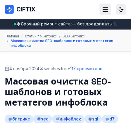
CIFTIX
Срочный ремонт сайта — без предоплаты
Главная
/
Статьи по Битрикс
/
SEO Битрикс
/
Массовая очистка SEO-шаблонов и готовых метатегов
инфоблока
4 ноября 2024
sanches.free
117 просмотров
Массовая очистка SEO-
шаблонов и готовых
метатегов инфоблока
битрикс
seo
инфоблок
sql
d7