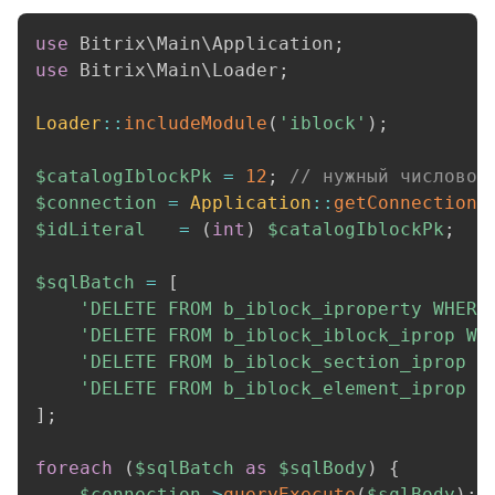
use
Bitrix
\
Main
\
Application
;
use
Bitrix
\
Main
\
Loader
;
Loader
::
includeModule
(
'iblock'
)
;
$catalogIblockPk
=
12
;
// нужный числовой
$connection
=
Application
::
getConnection
(
$idLiteral
=
(
int
)
$catalogIblockPk
;
$sqlBatch
=
[
'DELETE FROM b_iblock_iproperty WHERE
'DELETE FROM b_iblock_iblock_iprop WH
'DELETE FROM b_iblock_section_iprop W
'DELETE FROM b_iblock_element_iprop W
]
;
foreach
(
$sqlBatch
as
$sqlBody
)
{
$connection
->
queryExecute
(
$sqlBody
)
;