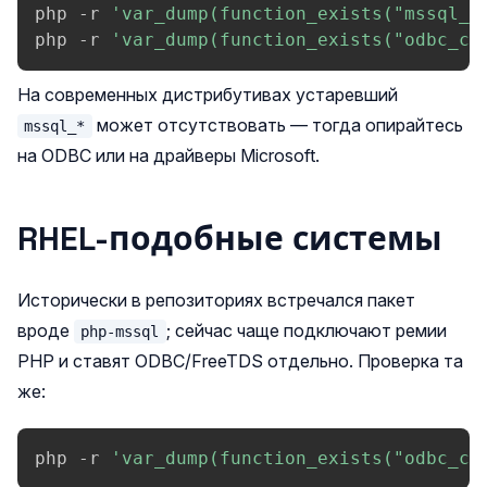
php -r 
'var_dump(function_exists("mssql_c
php -r 
'var_dump(function_exists("odbc_co
На современных дистрибутивах устаревший
может отсутствовать — тогда опирайтесь
mssql_*
на ODBC или на драйверы Microsoft.
RHEL-подобные системы
Исторически в репозиториях встречался пакет
вроде
; сейчас чаще подключают ремии
php-mssql
PHP и ставят ODBC/FreeTDS отдельно. Проверка та
же:
php -r 
'var_dump(function_exists("odbc_co