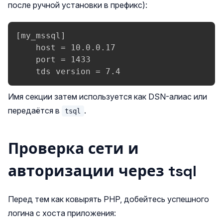
после ручной установки в префикс):
[my_mssql]

    host = 10.0.0.17

    port = 1433

    tds version = 7.4
Имя секции затем используется как DSN-алиас или
передаётся в
.
tsql
Проверка сети и
авторизации через tsql
Перед тем как ковырять PHP, добейтесь успешного
логина с хоста приложения: