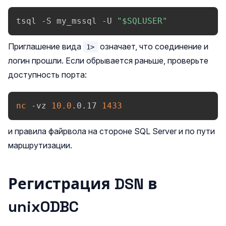
tsql -S my_mssql -U 
"
$SQLUSER
"
Приглашение вида
означает, что соединение и
1>
логин прошли. Если обрывается раньше, проверьте
доступность порта:
nc
 -vz 
10.0
.0.17 
1433
и правила файрвола на стороне SQL Server и по пути
маршрутизации.
Регистрация DSN в
unixODBC