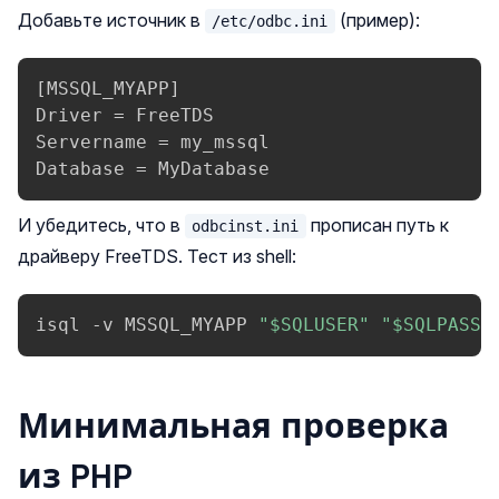
Добавьте источник в
(пример):
/etc/odbc.ini
[MSSQL_MYAPP]

Driver = FreeTDS

Servername = my_mssql

Database = MyDatabase
И убедитесь, что в
прописан путь к
odbcinst.ini
драйверу FreeTDS. Тест из shell:
isql -v MSSQL_MYAPP 
"
$SQLUSER
"
"
$SQLPASS
"
Минимальная проверка
из PHP