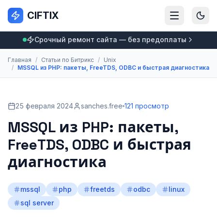
CIFTIX
Срочный ремонт сайта — без предоплаты
Главная
/
Статьи по Битрикс
/
Unix
/
MSSQL из PHP: пакеты, FreeTDS, ODBC и быстрая диагностика
25 февраля 2024
sanches.free
121 просмотр
MSSQL из PHP: пакеты,
FreeTDS, ODBC и быстрая
диагностика
mssql
php
freetds
odbc
linux
sql server