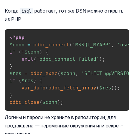
Когда
работает, тот же DSN можно открыть
isql
из PHP:
<?php
$conn
=
odbc_connect
(
'MSSQL_MYAPP'
,
'user
if
(
!
$conn
)
{
exit
(
'odbc_connect failed'
)
;
}
$res
=
odbc_exec
(
$conn
,
'SELECT @@VERSION
if
(
$res
)
{
var_dump
(
odbc_fetch_array
(
$res
)
)
;
}
odbc_close
(
$conn
)
;
Логины и пароли не храните в репозитории; для
продакшена — переменные окружения или секрет-