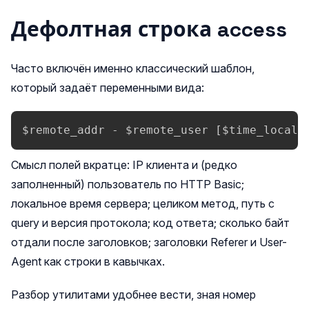
Дефолтная строка access
Часто включён именно классический шаблон,
который задаёт переменными вида:
$remote_addr - $remote_user [$time_local]
Смысл полей вкратце: IP клиента и (редко
заполненный) пользователь по HTTP Basic;
локальное время сервера; целиком метод, путь с
query и версия протокола; код ответа; сколько байт
отдали после заголовков; заголовки Referer и User-
Agent как строки в кавычках.
Разбор утилитами удобнее вести, зная номер