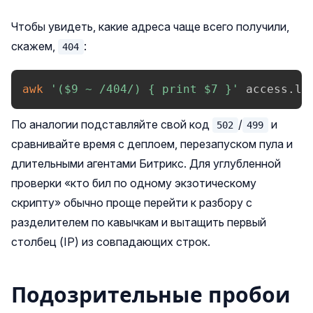
Чтобы увидеть, какие адреса чаще всего получили,
скажем,
:
404
awk
'(
$9
 ~ /404/) { print 
$7
 }'
 access.lo
По аналогии подставляйте свой код
/
и
502
499
сравнивайте время с деплоем, перезапуском пула и
длительными агентами Битрикс. Для углубленной
проверки «кто бил по одному экзотическому
скрипту» обычно проще перейти к разбору с
разделителем по кавычкам и вытащить первый
столбец (IP) из совпадающих строк.
Подозрительные пробои