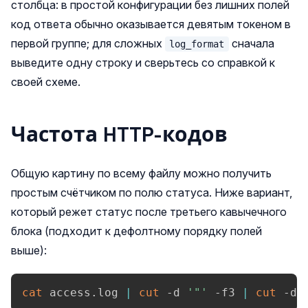
столбца: в простой конфигурации без лишних полей
код ответа обычно оказывается девятым токеном в
первой группе; для сложных
сначала
log_format
выведите одну строку и сверьтесь со справкой к
своей схеме.
Частота HTTP-кодов
Общую картину по всему файлу можно получить
простым счётчиком по полю статуса. Ниже вариант,
который режет статус после третьего кавычечного
блока (подходит к дефолтному порядку полей
выше):
cat
 access.log 
|
cut
 -d 
'"'
 -f3 
|
cut
 -d 