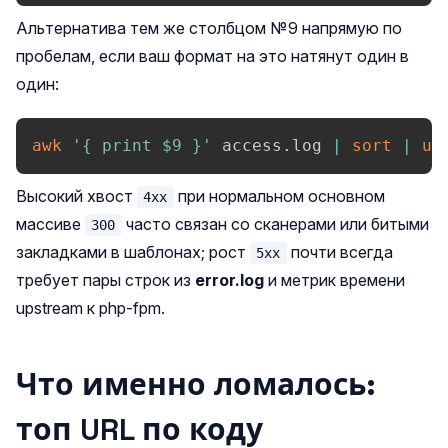
Альтернатива тем же столбцом №9 напрямую по
пробелам, если ваш формат на это натянут один в
один:
awk
'{ print 
$9
 }'
 access.log 
|
sort
|
un
Высокий хвост
при нормальном основном
4xx
массиве
часто связан со сканерами или битыми
300
закладками в шаблонах; рост
почти всегда
5xx
требует пары строк из
error.log
и метрик времени
upstream к php-fpm.
Что именно ломалось:
топ URL по коду