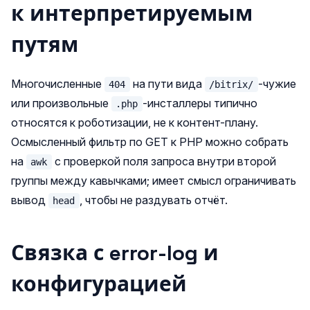
к интерпретируемым
путям
Многочисленные
на пути вида
-чужие
404
/bitrix/
или произвольные
-инсталлеры типично
.php
относятся к роботизации, не к контент-плану.
Осмысленный фильтр по GET к PHP можно собрать
на
с проверкой поля запроса внутри второй
awk
группы между кавычками; имеет смысл ограничивать
вывод
, чтобы не раздувать отчёт.
head
Связка с error-log и
конфигурацией