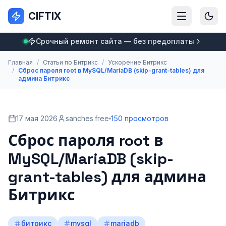
CIFTIX
Срочный ремонт сайта — без предоплаты
Главная
/
Статьи по Битрикс
/
Ускорение Битрикс
/
Сброс пароля root в MySQL/MariaDB (skip-grant-tables) для
админа Битрикс
17 мая 2026
sanches.free
150 просмотров
Сброс пароля root в
MySQL/MariaDB (skip-
grant-tables) для админа
Битрикс
битрикс
mysql
mariadb