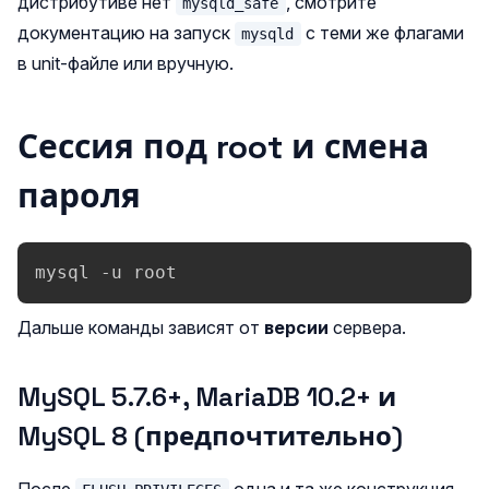
дистрибутиве нет
, смотрите
mysqld_safe
документацию на запуск
с теми же флагами
mysqld
в unit‑файле или вручную.
Сессия под root и смена
пароля
mysql -u root
Дальше команды зависят от
версии
сервера.
MySQL 5.7.6+, MariaDB 10.2+ и
MySQL 8 (предпочтительно)