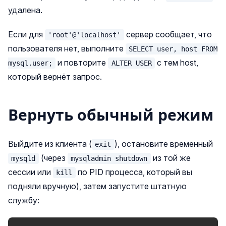
удалена.
Если для
сервер сообщает, что
'root'@'localhost'
пользователя нет, выполните
SELECT user, host FROM
и повторите
с тем host,
mysql.user;
ALTER USER
который вернёт запрос.
Вернуть обычный режим
Выйдите из клиента (
), остановите временный
exit
(через
из той же
mysqld
mysqladmin shutdown
сессии или
по PID процесса, который вы
kill
подняли вручную), затем запустите штатную
службу: