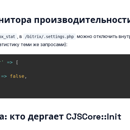
нитора производительност
, в
можно отключить внутр
bx_stat
/bitrix/.settings.php
атистику теми же запросами):
r'
=>
[
=>
false
,
: кто дергает CJSCore::Init