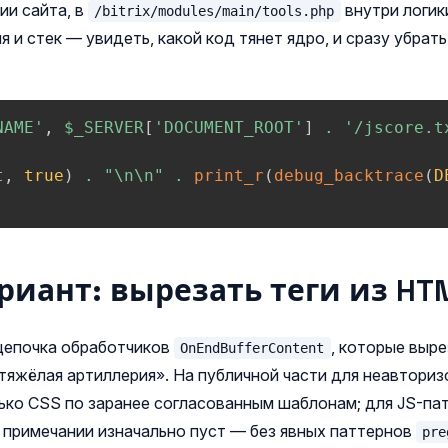
ии сайта, в
внутри логи
/bitrix/modules/main/tools.php
 и стек — увидеть, какой код тянет ядро, и сразу убрат
NAME'
,
$_SERVER
[
'DOCUMENT_ROOT'
]
.
'/jscore.t
t
,
true
)
.
"\n\n"
.
print_r
(
debug_backtrace
(
D
риант: вырезать теги из HT
цепочка обработчиков
, которые выр
OnEndBufferContent
«тяжёлая артиллерия». На публичной части для неавтори
ько CSS по заранее согласованным шаблонам; для JS-па
 примечании изначально пуст — без явных паттернов
pre