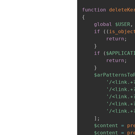
function
deleteKe
{
global
$USER
,
if
(
(
is_objec
return
;
}
if
(
$APPLICAT
return
;
}
$arPatternsTo
'/<link.+
'/<link.+
'/<link.+
'/<link.+
'/<link.+
]
;
$content
=
pr
$content
=
pr