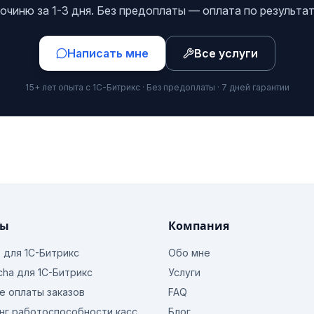
очиню за 1-3 дня. Без предоплаты — оплата по результат
Написать мне
Все услуги
15+ лет опыта с 1С-Битрикс · Без предоплаты · 7 дней гарантии
ты
Компания
o для 1С-Битрикс
Обо мне
cha для 1С-Битрикс
Услуги
е оплаты заказов
FAQ
нг работоспособности касс
Блог