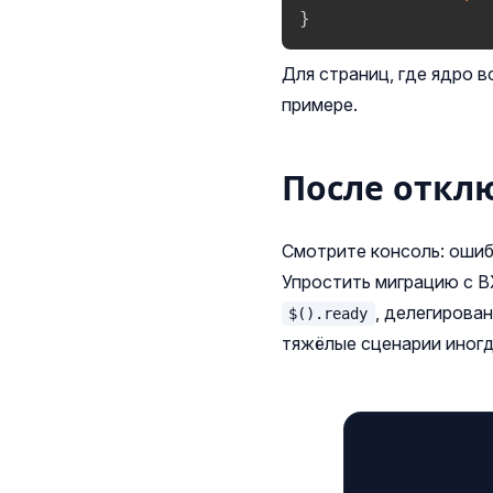
}
Для страниц, где ядро 
примере.
После откл
Смотрите консоль: оши
Упростить миграцию с B
, делегирова
$().ready
тяжёлые сценарии иногд