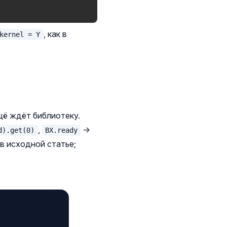
, как в
kernel = Y
щё ждёт библиотеку.
,
→
d).get(0)
BX.ready
в исходной статье;