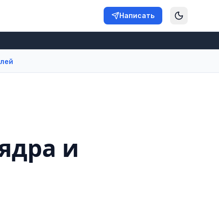
Написать
илей
ядра и