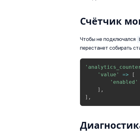
Счётчик мо
Чтобы не подключался
перестанет собирать ст
'analytics_counte
'value'
=>
[
'enabled'
]
,
]
,
Диагностика