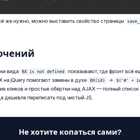
всё же нужно, можно выставить свойство страницы
save_
ючений
бки вида
показывают, где фронт всё е
BX is not defined
X на jQuery помогают замены в духе
→
BX(id)
$('#' + i
ние кликов и простые обёртки над AJAX — полный список 
а дешевле переписать под чистый JS.
Не хотите копаться сами?