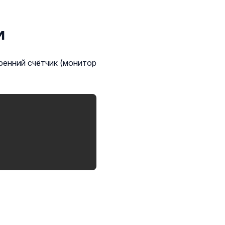
и
енний счётчик (монитор