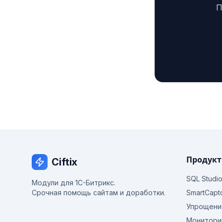
П
Продук
Ciftix
SQL Studi
Модули для 1С-Битрикс.
Срочная помощь сайтам и доработки.
SmartCapt
Упрощени
Монитори