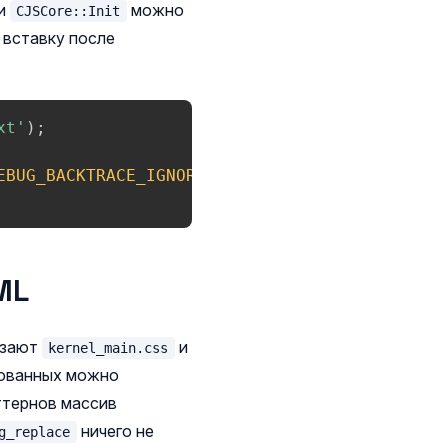
ки
можно
CJSCore::Init
ь вставку после
xt'
)
;
EBUG_BACKTRACE_IGNORE_ARGS
)
,
true
)
ML
езают
и
kernel_main.css
зованных можно
ттернов массив
ничего не
g_replace