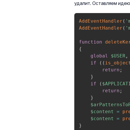
удалит. Оставляем идею 
AddEventHandler
(
'
AddEventHandler
(
'
function
deleteKe
{
global
$USER
,
if
(
(
is_objec
return
;
}
if
(
$APPLICAT
return
;
}
$arPatternsTo
$content
=
pr
$content
=
pr
}