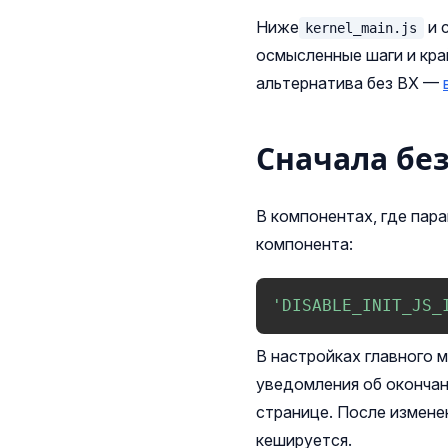
Ниже
и 
kernel_main.js
осмысленные шаги и кра
альтернатива без BX —
Сначала бе
В компонентах, где пар
компонента:
'DISABLE_INIT_JS_
В настройках главного 
уведомления об окончан
странице. После измене
кешируется.