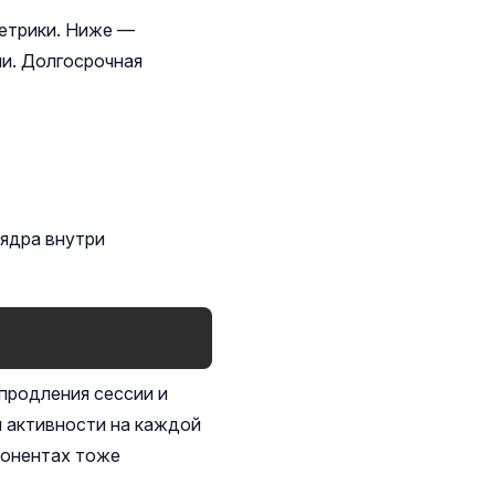
етрики. Ниже —
ли. Долгосрочная
ядра внутри
 продления сессии и
й активности на каждой
понентах тоже