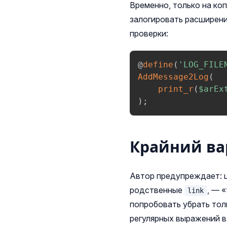
Временно, только на коп
залогировать расширения
проверки:
@
define
(
'LOG_FILE
AddMessage2Log
(
print_r
(
$arEx
)
;
Крайний ва
Автор предупреждает: 
родственные
, — 
link
попробовать убрать тол
регулярных выражений в