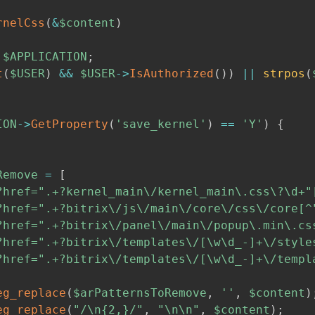
rnelCss
(
&
$content
)
$APPLICATION
;
t
(
$USER
)
&&
$USER
->
IsAuthorized
(
)
)
||
strpos
(
ION
->
GetProperty
(
'save_kernel'
)
==
'Y'
)
{
Remove
=
[
?href=".+?kernel_main\/kernel_main\.css\?\d+"
?href=".+?bitrix\/js\/main\/core\/css\/core[^
?href=".+?bitrix\/panel\/main\/popup\.min\.cs
?href=".+?bitrix\/templates\/[\w\d_-]+\/style
?href=".+?bitrix\/templates\/[\w\d_-]+\/templ
eg_replace
(
$arPatternsToRemove
,
''
,
$content
)
eg_replace
(
"/\n{2,}/"
,
"\n\n"
,
$content
)
;