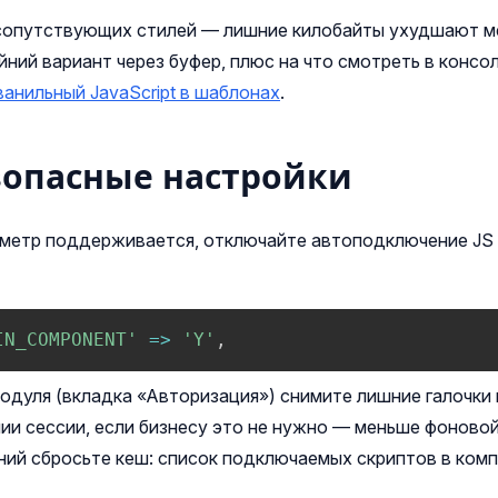
сопутствующих стилей — лишние килобайты ухудшают м
йний вариант через буфер, плюс на что смотреть в консо
ванильный JavaScript в шаблонах
.
зопасные настройки
аметр поддерживается, отключайте автоподключение JS 
IN_COMPONENT'
=>
'Y'
,
модуля (вкладка «Авторизация») снимите лишние галочки
ии сессии, если бизнесу это не нужно — меньше фоново
ний сбросьте кеш: список подключаемых скриптов в ком