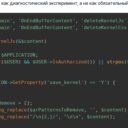
как диагностический эксперимент, а не как обязательны
main'
,
'OnEndBufferContent'
,
'deleteKernelJs'
main'
,
'OnEndBufferContent'
,
'deleteKernelCss
rnelJs
(
&
$content
)
$APPLICATION
;
t
(
$USER
)
&&
$USER
->
IsAuthorized
(
)
)
||
strpos
(
ION
->
GetProperty
(
'save_kernel'
)
==
'Y'
)
{
Remove
=
[
]
;
eg_replace
(
$arPatternsToRemove
,
''
,
$content
)
eg_replace
(
"/\n{2,}/"
,
"\n\n"
,
$content
)
;