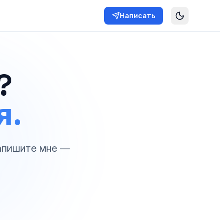
Написать
?
я.
апишите мне —