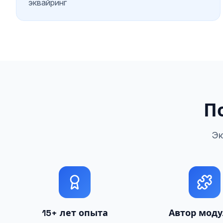
эквайринг
П
Эк
15+ лет опыта
Автор мод