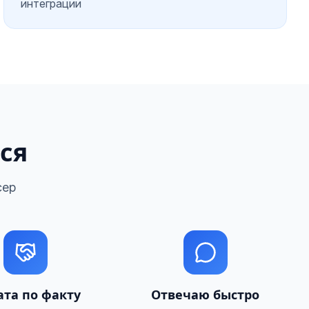
интеграции
ся
сер
та по факту
Отвечаю быстро