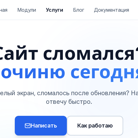
ная
Модули
Услуги
Блог
Документация
Сайт сломался
очиню сегодн
белый экран, сломалось после обновления? Н
отвечу быстро.
Написать
Как работаю