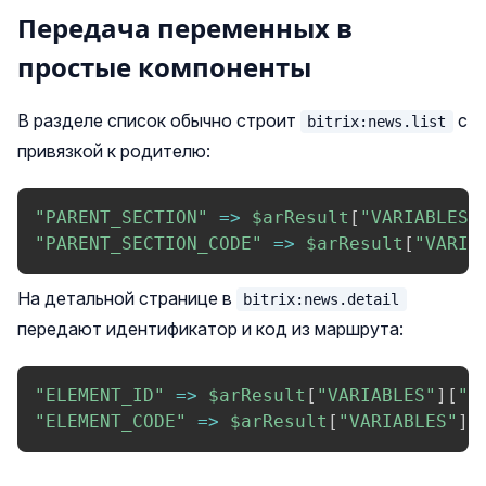
Передача переменных в
простые компоненты
В разделе список обычно строит
с
bitrix:news.list
привязкой к родителю:
"PARENT_SECTION"
=>
$arResult
[
"VARIABLES"
"PARENT_SECTION_CODE"
=>
$arResult
[
"VARIA
На детальной странице в
bitrix:news.detail
передают идентификатор и код из маршрута:
"ELEMENT_ID"
=>
$arResult
[
"VARIABLES"
]
[
"E
"ELEMENT_CODE"
=>
$arResult
[
"VARIABLES"
]
[