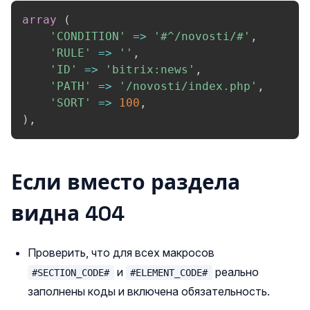
array
(
'CONDITION'
=>
'#^/novosti/#'
,
'RULE'
=>
''
,
'ID'
=>
'bitrix:news'
,
'PATH'
=>
'/novosti/index.php'
,
'SORT'
=>
100
,
)
,
Если вместо раздела
видна 404
Проверить, что для всех макросов
и
реально
#SECTION_CODE#
#ELEMENT_CODE#
заполнены коды и включена обязательность.