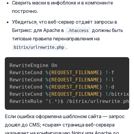
Сверить маски в инфоблоке и в компоненте
построчно.
Убедиться, что веб-сервер отдаёт запросы в
Битрикс: для Apache в
должны быть
.htaccess
типовые правила перенаправления на
.
bitrix/urlrewrite.php
RewriteEngine On

RewriteCond 
%
{
REQUEST_FILENAME
}
!
-
f

RewriteCond 
%
{
REQUEST_FILENAME
}
!
-
l

RewriteCond 
%
{
REQUEST_FILENAME
}
!
-
d

RewriteCond 
%
{
REQUEST_FILENAME
}
!
/
bitrix
/
RewriteRule 
^
(
.
*
)
$ 
/
bitrix
/
urlrewrite
.
php
Если ошибка оформлена шаблоном сайта — запрос
дошёл до CMS; «сырая» страница веб-сервера
указывает на конфигурацию Nginx или Apache до