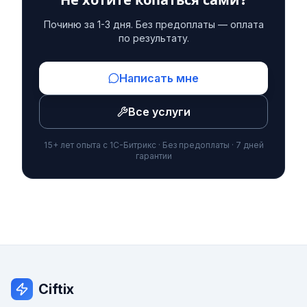
Не хотите копаться сами?
Починю за 1-3 дня. Без предоплаты — оплата
по результату.
Написать мне
Все услуги
15+ лет опыта с 1С-Битрикс · Без предоплаты · 7 дней
гарантии
Ciftix