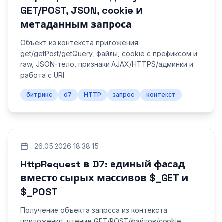
GET/POST, JSON, cookie и
метаданным запроса
Объект из контекста приложения:
get/getPost/getQuery, файлы, cookie с префиксом и
raw, JSON-тело, признаки AJAX/HTTPS/админки и
работа с URI.
битрикс
d7
HTTP
запрос
контекст
26.05.2026 18:38:15
HttpRequest в D7: единый фасад
вместо сырых массивов $_GET и
$_POST
Получение объекта запроса из контекста
приложения, чтение GET/POST/файлов/cookie,