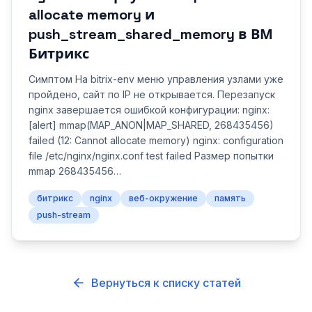
allocate memory и
push_stream_shared_memory в ВМ
Битрикс
Симптом На bitrix-env меню управления узлами уже
пройдено, сайт по IP не открывается. Перезапуск
nginx завершается ошибкой конфигурации: nginx:
[alert] mmap(MAP_ANON|MAP_SHARED, 268435456)
failed (12: Cannot allocate memory) nginx: configuration
file /etc/nginx/nginx.conf test failed Размер попытки
mmap 268435456…
битрикс
nginx
веб-окружение
память
push-stream
Вернуться к списку статей