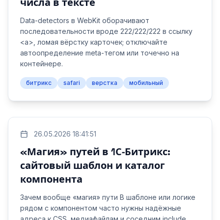
числа в тексте
Data-detectors в WebKit оборачивают
последовательности вроде 222/222/222 в ссылку
<a>, ломая вёрстку карточек; отключайте
автоопределение meta-тегом или точечно на
контейнере.
битрикс
safari
верстка
мобильный
26.05.2026 18:41:51
«Магия» путей в 1С‑Битрикс:
сайтовый шаблон и каталог
компонента
Зачем вообще «магия» пути В шаблоне или логике
рядом с компонентом часто нужны надёжные
адреса к CSS, медиафайлам и соседним include.