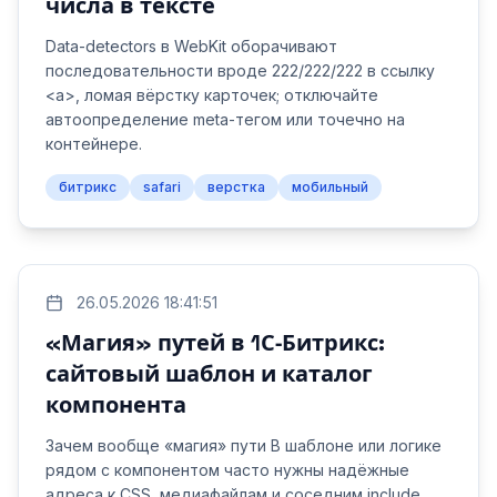
числа в тексте
Data-detectors в WebKit оборачивают
последовательности вроде 222/222/222 в ссылку
<a>, ломая вёрстку карточек; отключайте
автоопределение meta-тегом или точечно на
контейнере.
битрикс
safari
верстка
мобильный
26.05.2026 18:41:51
«Магия» путей в 1С‑Битрикс:
сайтовый шаблон и каталог
компонента
Зачем вообще «магия» пути В шаблоне или логике
рядом с компонентом часто нужны надёжные
адреса к CSS, медиафайлам и соседним include.