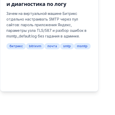
и диагностика по логу
Зачем на виртуальной машине Битрикс
отдельно настраивать SMTP через пул
сайтов: пароль приложения Яндекс,
параметры узла TLS/587 и разбор ошибок в
msmtp_default.log без гадания в админке.
битрикс
bitrixvm
почта
smtp
msmtp