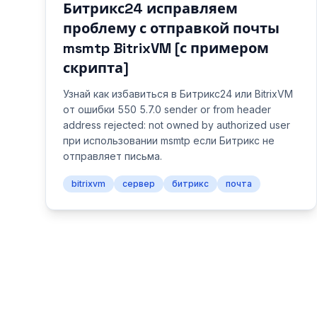
Битрикс24 исправляем
проблему с отправкой почты
msmtp BitrixVM [с примером
скрипта]
Узнай как избавиться в Битрикс24 или BitrixVM
от ошибки 550 5.7.0 sender or from header
address rejected: not owned by authorized user
при использовании msmtp если Битрикс не
отправляет письма.
bitrixvm
сервер
битрикс
почта