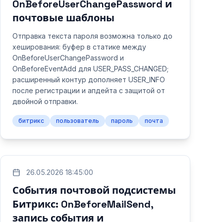
OnBeforeUserChangePassword и
почтовые шаблоны
Отправка текста пароля возможна только до
хеширования: буфер в статике между
OnBeforeUserChangePassword и
OnBeforeEventAdd для USER_PASS_CHANGED;
расширенный контур дополняет USER_INFO
после регистрации и апдейта с защитой от
двойной отправки.
битрикс
пользователь
пароль
почта
26.05.2026 18:45:00
События почтовой подсистемы
Битрикс: OnBeforeMailSend,
запись события и